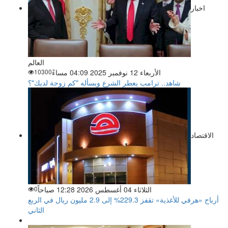
اخبار
العالم
الأربعاء 12 نوفمبر 2025 04:09 مساءً
10300
شاهد.. ترامب يعطر الشرع ويسأله "كم زوجة لديك"؟
الاقتصاد
الثلاثاء 04 أغسطس 2026 12:28 صباحاً
0
أرباح «هرفي للأغذية» تقفز 229.3% إلى 2.9 مليون ريال في الربع
الثاني