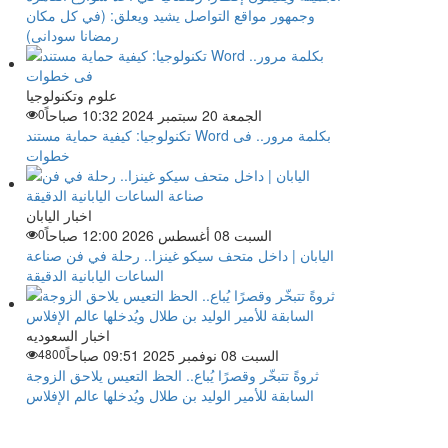
وجمهور مواقع التواصل يشيد ويعلق: (في كل مكان
رمضانا سودانى)
علوم وتكنولوجيا
الجمعة 20 سبتمبر 2024 10:32 صباحاً
0
تكنولوجيا: كيفية حماية مستند Word بكلمة مرور.. فى
خطوات
اخبار اليابان
السبت 08 أغسطس 2026 12:00 صباحاً
0
اليابان | داخل متحف سيكو غينزا.. رحلة في فن صناعة
الساعات اليابانية الدقيقة
اخبار السعوديه
السبت 08 نوفمبر 2025 09:51 صباحاً
4800
ثروةً تتبخّر وقصرًا يُباع.. الحظ التعيس يلاحق الزوجة
السابقة للأمير الوليد بن طلال ويُدخلها عالم الإفلاس