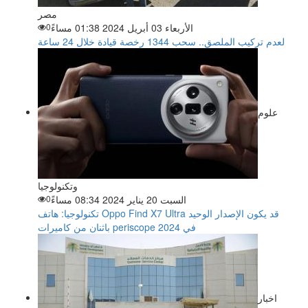
مصر
الأربعاء 03 أبريل 2024 01:38 مساءً
0
لعدم تركيب الملصق.. سحب 1344 رخصة قيادة خلال 24 ساعة
علوم
وتكنولوجيا
السبت 20 يناير 2024 08:34 مساءً
0
تكنولوجيا: هاتف Oppo Find X7 Ultra قد يكون الإصدار الوحيد
باثنان من كاميرات periscope في 2024
اخبار