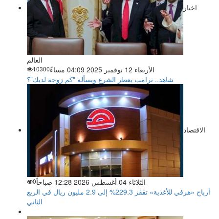
اخبار
العالم
الأربعاء 12 نوفمبر 2025 04:09 مساءً
10300
شاهد.. ترامب يعطر الشرع ويسأله "كم زوجة لديك"؟
الاقتصاد
الثلاثاء 04 أغسطس 2026 12:28 صباحاً
0
أرباح «هرفي للأغذية» تقفز 229.3% إلى 2.9 مليون ريال في الربع
الثاني