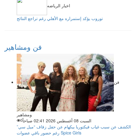
اخبار الرياضه
توروب يؤكد إستمراره مع الأهلي رغم تراجع النتائج
فن ومشاهير
فن
ومشاهير
السبت 08 أغسطس 2026 02:41 صباحاً
0
الكشف عن سبب غياب فيكتوريا بيكهام عن حفل زفاف “ميل سي”
رغم حضور باقي عضوات Spice Girls