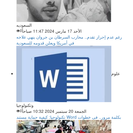
السعوديه
الأحد 17 مارس 2024 11:47 صباحاً
0
رغم عدم إحراز تقدم.. محارب السرطان بن جروان ينهي علاجه
في أمريكا ويعلن قدومه للسعودية
علوم
وتكنولوجيا
الجمعة 20 سبتمبر 2024 10:32 صباحاً
0
تكنولوجيا: كيفية حماية مستند Word بكلمة مرور.. فى خطوات