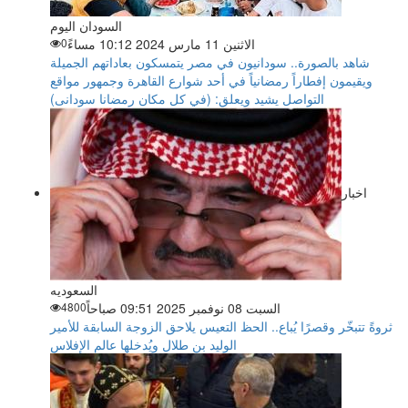
السودان اليوم
الاثنين 11 مارس 2024 10:12 مساءً
0
شاهد بالصورة.. سودانيون في مصر يتمسكون بعاداتهم الجميلة
ويقيمون إفطاراً رمضانياً في أحد شوارع القاهرة وجمهور مواقع
التواصل يشيد ويعلق: (في كل مكان رمضانا سودانى)
اخبار
السعوديه
السبت 08 نوفمبر 2025 09:51 صباحاً
4800
ثروةً تتبخّر وقصرًا يُباع.. الحظ التعيس يلاحق الزوجة السابقة للأمير
الوليد بن طلال ويُدخلها عالم الإفلاس