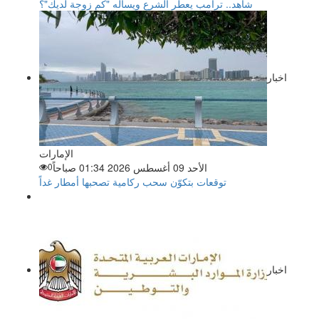
شاهد.. ترامب يعطر الشرع ويسأله "كم زوجة لديك"؟
اخبار
الإمارات
الأحد 09 أغسطس 2026 01:34 صباحاً
0
توقعات بتكوّن سحب ركامية تصحبها أمطار غداً
اخبار