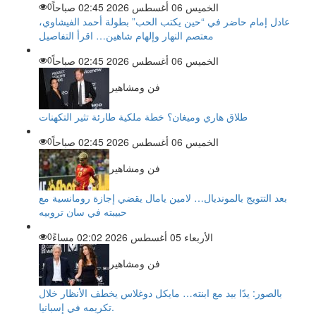
الخميس 06 أغسطس 2026 02:45 صباحاً
0
عادل إمام حاضر في “حين يكتب الحب” بطولة أحمد الفيشاوي،
معتصم النهار وإلهام شاهين… اقرأ التفاصيل
الخميس 06 أغسطس 2026 02:45 صباحاً
0
فن ومشاهير
طلاق هاري وميغان؟ خطة ملكية طارئة تثير التكهنات
الخميس 06 أغسطس 2026 02:45 صباحاً
0
فن ومشاهير
بعد التتويج بالمونديال… لامين يامال يقضي إجازة رومانسية مع
حبيبته في سان تروبيه
الأربعاء 05 أغسطس 2026 02:02 مساءً
0
فن ومشاهير
بالصور: يدًا بيد مع ابنته… مايكل دوغلاس يخطف الأنظار خلال
تكريمه في إسبانيا.