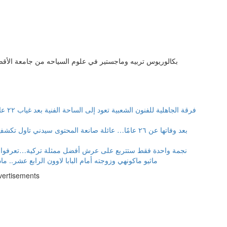
بكالوريوس تربيه وماجستير في علوم السياحه من جامعة الأقص
فرقة الجاهلية للفنون الشعبية تعود إلى الساحة الفنية بعد غياب ٢٢ عامًا عبر مهرجان صيف الجاهلية ٢٠٢٦
بعد وفاتها عن ٢٦ عامًا… عائلة صانعة المحتوى سيدني تاول تكشف تفاصيل أيامها الأخيرة
نجمة واحدة فقط ستتربع على عرش أفضل ممثلة تركية…تعرفوا 
ماثيو ماكونهي وزوجته أمام البابا لاوون الرابع عشر.. ماذ
vertisements