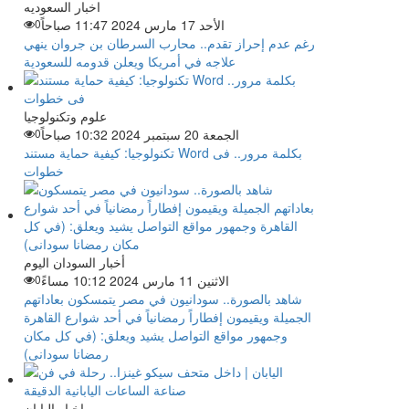
اخبار السعوديه
الأحد 17 مارس 2024 11:47 صباحاً
0
رغم عدم إحراز تقدم.. محارب السرطان بن جروان ينهي
علاجه في أمريكا ويعلن قدومه للسعودية
علوم وتكنولوجيا
الجمعة 20 سبتمبر 2024 10:32 صباحاً
0
تكنولوجيا: كيفية حماية مستند Word بكلمة مرور.. فى
خطوات
أخبار السودان اليوم
الاثنين 11 مارس 2024 10:12 مساءً
0
شاهد بالصورة.. سودانيون في مصر يتمسكون بعاداتهم
الجميلة ويقيمون إفطاراً رمضانياً في أحد شوارع القاهرة
وجمهور مواقع التواصل يشيد ويعلق: (في كل مكان
رمضانا سودانى)
اخبار اليابان