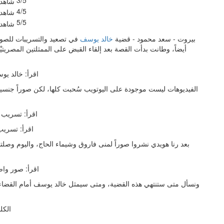
4/5
5/5
بيروت - سعد محمود - قضية
خالد يوسف
في تصعيد والتسريبات للصور
أيضاً، وطانت بدأت القصة بعد إلقاء القبض على الممثلتين المصريتي
اقرأ: خالد يو
الفيديوهات ليست موجودة على اليوتويب سُحبت كلها، لكن صوراً جنسية ت
اقرأ: تسريب 
اقرأ: تسريب
بعد رنا هويدي نشروا صوراً لمنى فاروق وشيماء الحاج، واليوم وصلت
اقرأ: صور وا
ونسأل متى ستنتهي هذه القضية، ومتى سيمثل خالد يوسف أمام القضاء
الكل