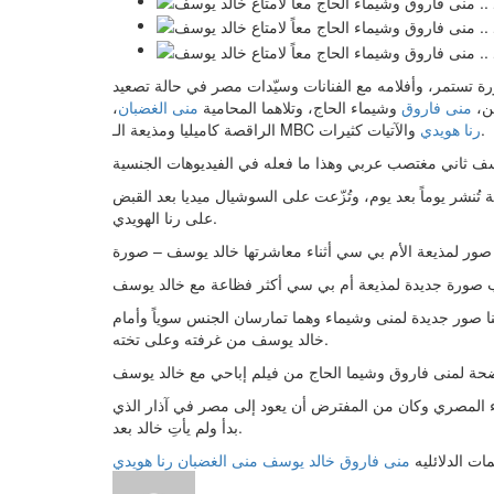
ة تستمر، وأفلامه مع الفنانات وسيّدات مصر في حالة تصعيد
ْن،
منى فاروق
وشيماء الحاج، وتلاهما المحامية
منى الغضبان
،
والآتيات كثيرات.
رنا هويدي
الراقصة كاميليا ومذيعة الـ MBC
سف ثاني مغتصب عربي وهذا ما فعله في الفيديوهات الجنسية
ُنشر يوماً بعد يوم، وتُزّعت على السوشيال ميديا بعد القبض
على رنا الهويدي.
صور لمذيعة الأم بي سي أثناء معاشرتها خالد يوسف – صورة
 صورة جديدة لمذيعة أم بي سي أكثر فظاعة مع خالد يوسف
نا صور جديدة لمنى وشيماء وهما تمارسان الجنس سوياً وأمام
خالد يوسف من غرفته وعلى تخته.
ضحة لمنى فاروق وشيما الحاج من فيلم إباحي مع خالد يوسف
 المصري وكان من المفترض أن يعود إلى مصر في آذار الذي
بدأ ولم يأتِ خالد بعد.
مات الدلائليه
منى فاروق
خالد يوسف
منى الغضبان
رنا هويدي