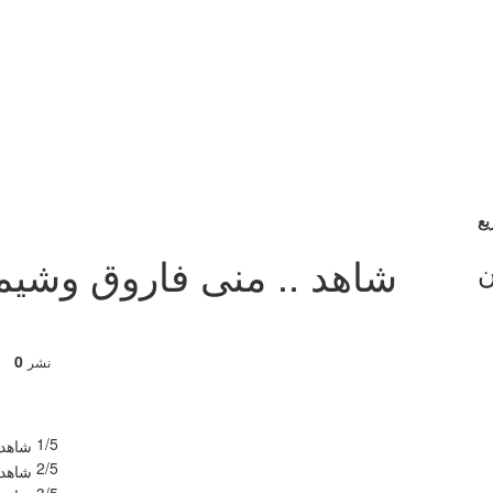
شاهد .. منى فاروق وشيماء
ن
0
نشر
1/5
2/5
3/5