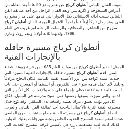
الموت الفنان اللبناني
أنطوان كرباج
عن عمر يناهز 90 عاماً بعد معاناة من
أمراض الشيخوخة والألزهايمر. ويعد الفنان الراحل من أحد عمالقة الفن
اللبناني بسبب أدائه الاستثنائي بكل الأدوار التي قدمها على مدار مشواره
الفني. وقد رحل تاركاً إرثاً فنياً زاخراً بالأعمال المهمة. الفنان
أنطوان كرباج
متزوج من الشاعرة والصحافية والرسامة الراحلة لور غريب في العام
1966. ولديهما ثلاثة أولاد: وليد، رولا، ومازن.
أنطوان كرباج مسيرة حافلة
بالإنجازات الفنية
الممثل القدير
أنطوان كرباج
من مواليد العام 1935 من قرية زبوغة، قضاء
المتن. قدم
أنطوان كرباج
مسيرة حافلة بالإنجازات الفنية المميزة التي
خلّدت اسمه كواحد من أبرز الأعمدة الفنية اللبنانية. فكان النجاح مرادفاً
وحليفاً لأي عمل قدمه سواء في التلفزيون أو السينما أو المسرح حتى بات
اسمه قامة فنية لافتة تحظى بإجماع على حبه والإعجاب بكل الأدوار التي
قدمها والتي تميزت بتنوعها وعمقها حتى أصبح مدرسة في التمثيل. فكان
كل دور يؤديه بعمق، يترك بصمة راسخة لدى المتلقي. وقد توّج خلال
مسيرته الفنية الثرية بالأعمال الناجحة أحد عمالقة الفن اللبناني والعربي.
انطلق
أنطوان كرباج
في مسيرته الفنية مطلع ستينيات القرن الماضي
عندما انضم لمعهد المسرح الحديث الخاص بلجنة مهرجانات بعلبك الدولية.
كذلك كانت لديه مساهمة بارزة في تأسيس فرقة المسرح الحديث التي