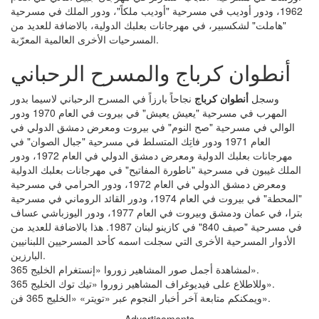
1962، ودور أوديب في مسرحية "أوديب ملكاً"، ودور الملك في مسرحية
"هاملت" لشكسبير، في مهرجانات بعلبك الدولية، بالاضافة للعديد من
المسرحيات الأخرى العالمية المعرّبة.
أنطوان كرباج والمسرح الرحباني
وسجل
أنطوان كرباج
نجاحاً بارزاً في المسرح الرحباني لاسيما بدور
المهرب في مسرحية "يعيش يعيش" في بيروت في العام 1970 ودور
الوالي في مسرحية "صح النوم" في بيروت ومعرض دمشق الدولي في
العام 1971 ودور فاتِك المتسلط في مسرحية "جبال الصوان" في
مهرجانات بعلبك الدولية ومعرض دمشق الدولي في العام 1972، ودور
الملك غيبون في مسرحية "ناطورة المفاتيح" في مهرجانات بعلبك الدولية
ومعرض دمشق الدولي في العام 1972، ودور الحرامي في مسرحية
"المحطة" في بيروت في العام 1974، ودور القائد الروماني في مسرحية
بترا، في عمان ودمشق وبيروت في العام 1977، ودور اليوزباشي عساف
في مسرحية "صيف 840" في كازينو لبنان 1987. هذا بالاضافة للعديد من
الأدوار المسرحية الأخرى التي سجلت اسمه كأحد المسرحيين اللبنانيين
البارزين.
لمشاهدة أجمل صور المشاهير زوروا «إنستغرام الخليج 365».
وللاطلاع على فيديوغراف المشاهير زوروا «تيك توك الخليج 365».
ويمكنكم متابعة آخر أخبار النجوم عبر «تويتر» «الخليج 365 فن».
Advertisements