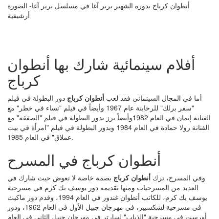
أنطوان كرباج بدوره الشهير بربر آغا في مسلسل بربر آغا- الصورة
أرشيفية
أفلام سينمائية شارك بها أنطوان
كرباج
أما في المجال السينمائي فقد لعب
أنطوان كرباج
دور البطولة في فيلم
"سفر برلك" للرحابنة عام 1967 وأيضاً في فيلم "نساء في خطر" مع
الفنانة إيمان في العام 1982وأيضاً برز بدور البطولة في فيلم "الصفقة" مع
الفنانة رولا حمادة في العام 1984 وبدور البطولة في فيلم "امرأة في بيت
عملاق" في العام 1985.
أنطوان كرباج في المسرح
وفي المسرح، ترك
أنطوان كرباج
بصمة خاصة لا تعوض حيث شارك في
العديد من المسرحيات ومنها تقديمه دور يوسف بك كرم في مسرحية
يوسف بك كرم، للكاتب أنطوان غندور في العام 1994، وقدم دور ماكبث
في مسرحية لشكسبير، في مهرجان جبيل الأول في العام 1962، ودور
أورست في مسرحية "الذباب" لسارتر في مهرجان جبيل الثاني في العام