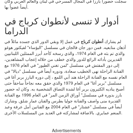
سجلت حضوراً بارزاً في المجال المسرحي في لبنان والعالم العربي وكان
أيضاً عضواً بها.
أدوار لا تنسى لأنطوان كرباج في
الدراما
لم يشارك
أنطوان كرباج
في عمل إلا وبقي الدور الذي جسده ماثلاً في
أذهان متابعيه. فمن دور جان فالجان في مسلسل "البؤساء" لفيكتور هوغو
والذي تم بثه في العام 1974، والذي رسخه كأحد أبرز الممثلين اللبنانيين
القديرين بأدائه الرائع للدور والذي خطف من خلاله إعجاب المشاهدين،
إلى دور المفتش في مسلسل "لمن تغني الطيور" في العام 1976 مع
الفنانة الراحلة نهى الخطيب سعادة، ودوره أيضاً في مسلسل "ديالا" في
العام نفسه مع الفنانة الراحلة هند أبي اللمع ، إلى دوره البارز بربر آغا في
مسلسل "بربر آغا" في العام 1979 والذي حقق معه نجاحاً ساحقاً حتى
أصبح يناديه الكثيرون بربر آغا لشدة التصاق الشخصية به. وكان له حضور
بارز بدوره في مسلسل" أوراق الزمن المر" في العام 1996 مع الفنانة
القديرة منى واصف والفنانة جوليا بطرس والفنان عمار شلق. وشارك
أيضاً في مسلسل "عشتار" في العام 2004 مع الفنانين أمل عرفة وعبد
المنعم عمايري. بالاضافة لمشاركته في العديد من المسلسلات الأخرى.
Advertisements