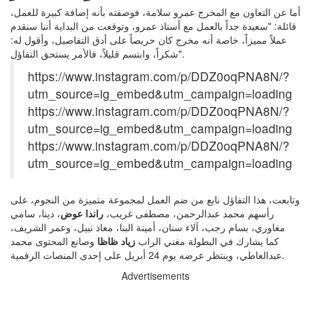
أما عن التعاون مع المخرج عمرو سلامة، فوصفته بأنه إضافة كبيرة للعمل،
قائلة: "سعيدة جداً بالعمل مع أستاذ عمرو، وتوقعت من البداية أننا سنقدم
عملاً مميزاً، خاصة أنه مخرج كان حريصاً على أدق التفاصيل، وأقول له:
شكراً، وابتسم قليلاً، فالأمر يستحق التفاؤل".
https://www.instagram.com/p/DDZ0oqPNA8N/?
utm_source=ig_embed&utm_campaign=loading
https://www.instagram.com/p/DDZ0oqPNA8N/?
utm_source=ig_embed&utm_campaign=loading
https://www.instagram.com/p/DDZ0oqPNA8N/?
utm_source=ig_embed&utm_campaign=loading
وتابعت، هذا التفاؤل نابع من ضم العمل لمجموعة متميزة من النجوم، على
رأسهم محمد عبدالرحمن، مصطفى غريب،
راندا عوض
، دينا، سامي
مغاوري، بسام رجب، آلاء سنان، أمينة البنا، معاذ نبيل، وعمر الشريف،
كما يشارك في البطولة مغني الراب
زياد ظاظا
وصانع المحتوى محمد
عبدالعاطي، وينتظر عرضه يوم 24 أبريل على إحدى المنصات الرقمية.
Advertisements