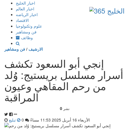
إذهب
اخبار الخليج
الى
اخبار العالم
المحتوى
اخبار الرياضه
الاقتصاد
علوم وتكنولوجيا
فن ومشاهير
وظائف
الارشيف
/
فن ومشاهير
إنجي أبو السعود تكشف
أسرار مسلسل بريستيج: وُلد
من رحم المقاهي وعيون
المراقبة
0
نشر
الأربعاء 16 أبريل 2025 11:53 مساءً
0
تبليغ