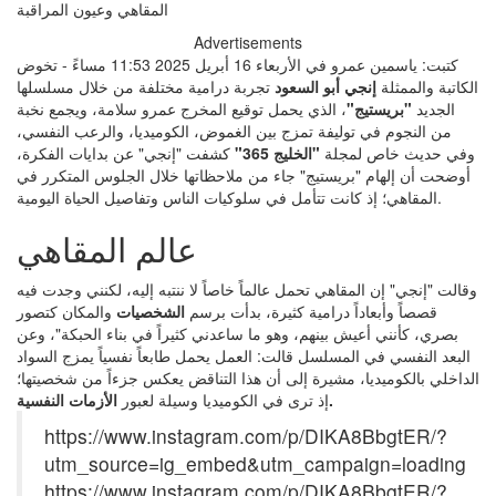
Advertisements
كتبت: ياسمين عمرو في الأربعاء 16 أبريل 2025 11:53 مساءً - تخوض
الكاتبة والممثلة
إنجي أبو السعود
تجربة درامية مختلفة من خلال مسلسلها
الجديد
"بريستيج"
، الذي يحمل توقيع المخرج عمرو سلامة، ويجمع نخبة
من النجوم في توليفة تمزج بين الغموض، الكوميديا، والرعب النفسي،
وفي حديث خاص لمجلة
"الخليج 365"
كشفت "إنجي" عن بدايات الفكرة،
أوضحت أن إلهام "بريستيج" جاء من ملاحظاتها خلال الجلوس المتكرر في
المقاهي؛ إذ كانت تتأمل في سلوكيات الناس وتفاصيل الحياة اليومية.
عالم المقاهي
وقالت "إنجي" إن المقاهي تحمل عالماً خاصاً لا ننتبه إليه، لكنني وجدت فيه
قصصاً وأبعاداً درامية كثيرة، بدأت برسم
الشخصيات
والمكان كتصور
بصري، كأنني أعيش بينهم، وهو ما ساعدني كثيراً في بناء الحبكة"، وعن
البعد النفسي في المسلسل قالت: العمل يحمل طابعاً نفسياً يمزج السواد
الداخلي بالكوميديا، مشيرة إلى أن هذا التناقض يعكس جزءاً من شخصيتها؛
الأزمات النفسية.
إذ ترى في الكوميديا وسيلة لعبور
https://www.instagram.com/p/DIKA8BbgtER/?
utm_source=ig_embed&utm_campaign=loading
https://www.instagram.com/p/DIKA8BbgtER/?