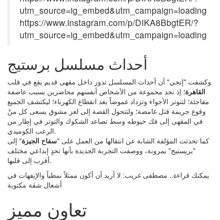
utm_source=ig_embed&utm_campaign=loading
https://www.instagram.com/p/DIKA8BbgtER/?
utm_source=ig_embed&utm_campaign=loading
أحداث مسلسل برستيج
وكشفت "إنجي" أن أحداث المسلسل تدور داخل مقهى قديم يقع في قلب
القاهرة
؛ إذ تجد مجموعة من الأشخاص أنفسهم محاصرين بسبب عاصفة
مفاجئة؛ لتتوتر الأجواء وتزداد غموضاً بعد انقطاع الكهرباء؛ ليكتشف الجميع
وقوع جريمة قتل غامضة؛ ولتتحول القصة إلى لغز مشوق يسعى كل منْ
في المقهى إلى فك خيوطه وسط تصاعد الشكوك والتوتر في إطار من
الرعب الكوميدي.
كما تحدثت المؤلفة الشابة عن انتقالها من العمل على "
سفاح الجيزة
" إلى
"بريستيج" بمرونة، ووصفت التجربة الجديدة بأنها تحدٍ إبداعي مختلف
أقرب إلى قلبها.
يمكنك قراءة.. مصطفى غريب: لا أريد أن أكون ممثلاً نمطياً والإيفهات في
أشغال شقة مكتوبة
تعاون مميز