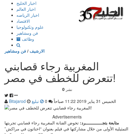
إذهب
اخبار الخليج
الى
اخبار العالم
المحتوى
اخبار الرياضه
الاقتصاد
علوم وتكنولوجيا
فن ومشاهير
وظائف
الارشيف
/
فن ومشاهير
المغربية رجاء قصابني
تتعرض للخطف في مصر!
0
نشر
الخميس 31 يناير 2019 11:22 صباحاً
0
تبليغ
Bitajarod
Advertisements
متابعة بتجــــــــــــــرد:
تخوض الفنانة المغربية رجاء قصابني تجربتها
التمثيلية الأولى من خلال مشاركتها في فيلم بعنوان “اخناتون في مراكش”