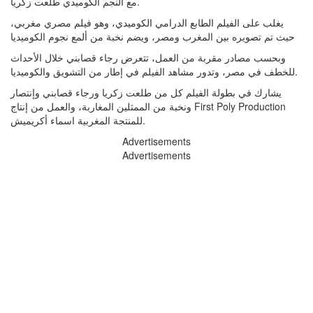
مع النجم الكوميدي طلعت زكريا.
يغلب على الفيلم الطابع الدرامي الكوميدي، وهو فيلم مصري مغربي،
حيث تم تصويره بين المغرب ومصر، ويضم نخبة من ألمع نجوم الكوميديا
وبحسب مصادر مقربة من العمل، تتعرض رجاء قصابني خلال الأحداث
للخطف في مصر، وتدور مشاهد الفيلم في إطار من التشويق والكوميديا.
يشارك في بطولة الفيلم كل من طلعت زكريا ورجاء قصابني وإنتصار
ونخبة من الممثلين المغاربة، والعمل من إنتاج First Poly Production
للمنتجة المغربية اسماء أكريميش.
Advertisements
Advertisements