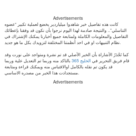
Advertisements
كانت هذه تفاصيل خبر شاهدوا ميلياردير يخضع لعملية تكبير “عضوه
التناسلي”.. والنتيجة صادمة لهذا اليوم نرجوا بأن نكون قد وفقنا بإعطائك
التفاصيل والمعلومات الكاملة ولمتابعة جميع أخبارنا يمكنك الإشتراك في
نظام التنبيهات او في احد أنظمتنا المختلفة لتزويدك بكل ما هو جديد.
كما تَجْدَرُ الأشاراة بأن الخبر الأصلي قد تم نشرة ومتواجد على نورت وقد
قام فريق التحرير في
الخليج 365
بالتاكد منه وربما تم التعديل علية وربما
قد يكون تم نقله بالكامل اوالاقتباس منه ويمكنك قراءة ومتابعة
مستجدادت هذا الخبر من مصدره الاساسي.
Advertisements