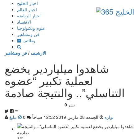
إذهب
اخبار الخليج
الى
اخبار العالم
المحتوى
اخبار الرياضه
الاقتصاد
علوم وتكنولوجيا
فن ومشاهير
وظائف
الارشيف
/
فن ومشاهير
شاهدوا ميلياردير يخضع
لعملية تكبير “عضوه
التناسلي”.. والنتيجة صادمة
0
نشر
نوارة
الجمعة 08 مارس 2019 12:52 صباحاً
0
تبليغ
1/6