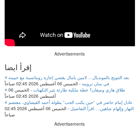
Advertisements
إقرأ ايضا
بعد التتويج بالمونديال… لامين يامال يقضي إجازة رومانسية مع حبيبته
في سان تروبيه
-
الخميس 06 أغسطس 2026 02:45 صباحاً
طلاق هاري وميغان؟ خطة ملكية طارئة تثير التكهنات
-
الخميس 06
أغسطس 2026 02:45 صباحاً
عادل إمام حاضر في “حين يكتب الحب” بطولة أحمد الفيشاوي، معتصم
النهار وإلهام شاهين… اقرأ التفاصيل
-
الخميس 06 أغسطس 2026 02:45
صباحاً
Advertisements