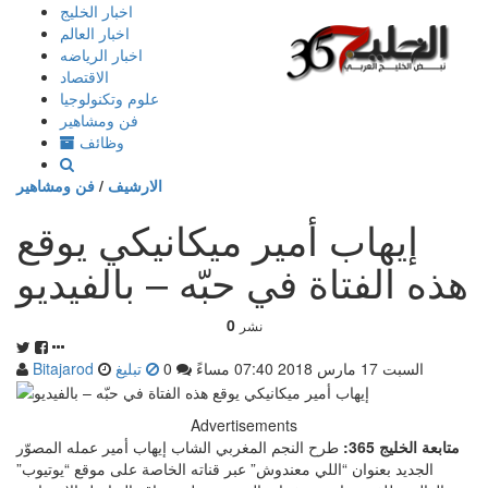
إذهب
اخبار الخليج
الى
اخبار العالم
المحتوى
اخبار الرياضه
الاقتصاد
علوم وتكنولوجيا
فن ومشاهير
وظائف
الارشيف
/
فن ومشاهير
إيهاب أمير ميكانيكي يوقع
هذه الفتاة في حبّه – بالفيديو
0
نشر
السبت 17 مارس 2018 07:40 مساءً
0
تبليغ
Bitajarod
Advertisements
متابعة الخليج 365:
طرح النجم المغربي الشاب إيهاب أمير عمله المصوّر
الجديد بعنوان “اللي معندوش” عبر قناته الخاصة على موقع “يوتيوب”