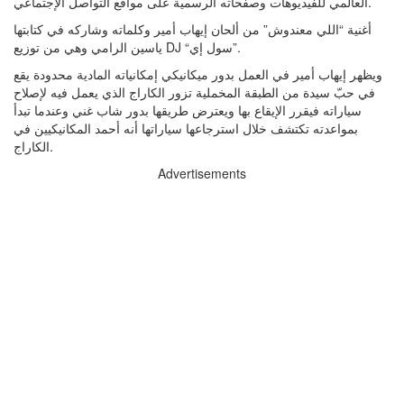
العالمي للفيديوهات وصفحاته الرسمية على مواقع التواصل الإجتماعي.
أغنية “اللي معندوش” من ألحان إيهاب أمير وكلماته وشاركه في كتابتها
ياسين الرامي وهي من توزيع DJ “سول إي”.
ويظهر إيهاب أمير في العمل بدور ميكانيكي إمكانياته المادية محدودة يقع
في حبّ سيدة من الطبقة المخملية تزور الكاراج الذي يعمل فيه لإصلاح
سياراته فيقرر الإيقاع بها ويعترض طريقها بدور شاب غني وعندما تبدأ
بمواعدته تكتشف خلال استرجاعها سياراتها أنه أحمد المكانيكيين في
الكاراج.
Advertisements