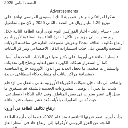
Advertisements
شكرا لقرائتكم خبر عن عمومية البنك السعودي الفرنسي توافق على
توزيع 1.29 مليار ريال عن النصف الثاني 2025 والان مع بالتفاصيل
دبي - بسام راشد - أخبار الفوركس اليوم تؤدي أزمة الطاقة الثانية خلال
أربع سنوات إلى مزيد من تآكل القدرة التنافسية الصناعية لأوروبا، مع
ارتفاع تكاليف الطاقة مجددًا وتقويض طموحات القارة في منافسة الولايات
المتحدة والصين على جذب استثمارات الذكاء الاصطناعي ومراكز البيانات.
فأسعار الطاقة في أوروبا أعلى بكثير منها في الولايات المتحدة أو آسيا،
كما أن استقرار شبكات الكهرباء هش للغاية ويحتاج إلى تحديثات
واستثمارات ضخمة، ما يجعل العديد من الدول الأوروبية خارج المنافسة
لاستضافة مراكز بيانات أو منشآت ذكاء اصطناعي جديدة.
وإضافة إلى ذلك، فإن شبكات الكهرباء الأوروبية تعاني بالفعل من ازدحام
شديد، ما يعني أن توصيل المشروعات الجديدة بالشبكة قد يستغرق ما
يصل إلى عشر سنوات في بعض المناطق. وفي عالم الذكاء الاصطناعي،
حيث تُقاس التطورات بالأيام، تُعد عشر سنوات فترة هائلة.
ارتفاع تكاليف الطاقة في أوروبا
بدأت أوروبا تفقد قدرتها التنافسية منذ عام 2022، عندما أدت أزمة الطاقة
الناتجة عن الغزو الروسي لأوكرانيا إلى ارتفاع حاد في أسعار الغاز