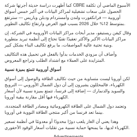
كما أظهرت دراسة حديثة أجرتها شركة CBRE الأسبوع الماضي أن تكلفة
الحصول على سعات تشغيلية لمراكز البيانات في أكبر خمس أسواق
أوروبية — فرانكفورت ولندن وأمستردام ودبلن وباريس — سترتفع
بمتوسط 12% خلال 2026 بسبب قيود العرض وارتفاع تكاليف التطوير.
وقال كيفن ريستيفو، مدير أبحاث مراكز البيانات الأوروبية في الشركة، إن
مراكز البيانات الأكبر والأكثر تعقيدًا تقنيًا تحتاج إلى أنظمة تبريد متطورة
وبنية تحتية عالية المواصفات، ما يرفع تكاليف البناء بشكل كبير.
وأضاف أن مزودي الخدمات بدأوا بالفعل في تحميل هذه التكاليف
المتزايدة على العملاء مع اشتداد الطلب وتراجع المعروض.
أسواق أوروبية تتمتع بميزة نسبية
لكن أوروبا ليست متساوية من حيث تكاليف الطاقة والوصول إلى أسواق
الكهرباء، فالمحللون يشيرون إلى أن دول الشمال الأوروبي — النرويج
والسويد والدنمارك — إضافة إلى فرنسا، تتمتع بميزة نسبية لأن أسعار
الكهرباء فيها أقل مقارنة ببقية أوروبا.
وتعتمد دول الشمال على الطاقة الكهرومائية ومصادر الطاقة المتجددة،
بينما تعد فرنسا من أكبر منتجي الطاقة النووية في أوروبا.
وهذا يعني أن الغاز يلعب دورًا محدودًا أو معدومًا في أنظمة تسعير
الكهرباء لديها، ما يمنحها حماية نسبية من تقلبات أسعار الوقود الأحفوري.
Advertisements