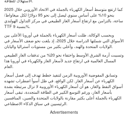
الاستهلاك للطاقة.
كما ارتفع متوسط أسعار الكهرباء بالجملة في الاتحاد الأوروبي خلال 2025
بنحو 10% على أساس سنوي ليصل إلى نحو 95 دولارًا لكل ميغاواط/
ساعة، بالتزامن مع ارتفاع أسعار الغاز الطبيعي في مركز التداول الهولندي
TTF بنسبة 9%.
وبحسب الوكالة، ظلت أسعار الكهرباء بالجملة في أوروبا الأعلى بين
الأسواق التي شملتها الدراسة خلال 2025، إذ بلغت نحو ضعف الأسعار في
الولايات المتحدة والهند، وأعلى بكثير من مستويات أستراليا واليابان.
وتسببت أزمة الشرق الأوسط واختفاء نحو 20% من تدفقات الغاز الطبيعي
المسال العالمية في ارتفاع جديد لأسعار الغاز والكهرباء في أوروبا هذا
العام.
وتسابق المفوضية الأوروبية الزمن لتنفيذ خطط تهدف إلى فصل أسعار
الكهرباء عن أسعار الغاز. لكن الواقع، في ظل أسوأ اضطراب تشهده
أسواق النفط والغاز، هو أن أسعار الكهرباء الأوروبية لا تزال مرتبطة بشدة
بأسعار الغاز، ورغم التوسع الكبير في الطاقة المتجددة، تبقى أسعار
الكهرباء بالجملة أعلى بكثير مقارنة بالولايات المتحدة والصين، المنافسين
الرئيسيين في سباق الذكاء الاصطناعي.
Advertisements