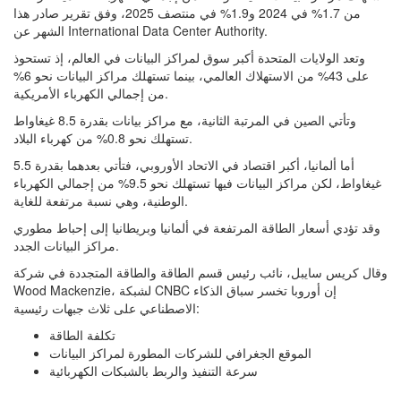
من 1.7% في 2024 و1.9% في منتصف 2025، وفق تقرير صادر هذا
الشهر عن International Data Center Authority.
وتعد الولايات المتحدة أكبر سوق لمراكز البيانات في العالم، إذ تستحوذ
على 43% من الاستهلاك العالمي، بينما تستهلك مراكز البيانات نحو 6%
من إجمالي الكهرباء الأمريكية.
وتأتي الصين في المرتبة الثانية، مع مراكز بيانات بقدرة 8.5 غيغاواط
تستهلك نحو 0.8% من كهرباء البلاد.
أما ألمانيا، أكبر اقتصاد في الاتحاد الأوروبي، فتأتي بعدهما بقدرة 5.5
غيغاواط، لكن مراكز البيانات فيها تستهلك نحو 9.5% من إجمالي الكهرباء
الوطنية، وهي نسبة مرتفعة للغاية.
وقد تؤدي أسعار الطاقة المرتفعة في ألمانيا وبريطانيا إلى إحباط مطوري
مراكز البيانات الجدد.
وقال كريس سايبل، نائب رئيس قسم الطاقة والطاقة المتجددة في شركة
Wood Mackenzie، لشبكة CNBC إن أوروبا تخسر سباق الذكاء
الاصطناعي على ثلاث جبهات رئيسية:
تكلفة الطاقة
الموقع الجغرافي للشركات المطورة لمراكز البيانات
سرعة التنفيذ والربط بالشبكات الكهربائية