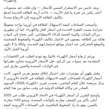
والكهرباء.
وبعد عامين من الاستقرار النسبي للأسعار — وإن ظلت عند مستويات
أعلى بكثير من فترة ما قبل الأزمة — جاءت أزمة الطاقة الجديدة لتدفع
تكاليف الطاقة الأوروبية إلى الارتفاع مجددًا.
وأصبحت الصناعات كثيفة الاستهلاك للطاقة في أوروبا تواجه ضغوطًا
متزايدة بسبب القفزة الجديدة في أسعار الغاز والكهرباء. كما أن مطوري
مراكز البيانات والبنية التحتية للذكاء الاصطناعي، التي تحتاج إلى كميات
هائلة من الطاقة، يضعون في الاعتبار تكاليف الكهرباء والضغوط التضخمية
والموقع الجغرافي عند اختيار مواقع استثماراتهم الجديدة، وغالبًا ما لا تكون
أوروبا الخيار الأول.
ورغم ارتفاع أسعار الكهرباء عالميًا مع عودة الطلب في الاقتصادات
المتقدمة بعد سنوات من الركود، فإن الأسعار الأوروبية تتجاوز نظيراتها
في الولايات المتحدة والصين بفارق كبير.
وقبل ظهور أي مؤشرات على احتمال إغلاق مضيق هرمز لأشهر، كانت
أسعار الكهرباء للصناعات كثيفة الاستهلاك للطاقة في الاتحاد الأوروبي لا
تزال مرتفعة خلال العام الماضي، بحسب تقرير «الكهرباء 2026» السنوي
الصادر عن وكالة الطاقة الدولية في وقت سابق من هذا العام.
وأوضح التقرير أن أسعار الكهرباء في الاتحاد الأوروبي ظلت في 2025
أعلى بأكثر من الضعف مقارنة بالولايات المتحدة، وبنحو 50% مقارنة
بالصين، وهو ما زاد الضغوط التنافسية على الصناعات الأوروبية كثيفة