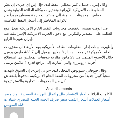
وقال إمريل جميل، كبير محللي النفط لدى «إل إس إي جي»، إن تعثر
المفاوضات الأمريكية الإيرانية وتحذيرات وكالة الطاقة الدولية بشأن
انخفاض المخزونات العالمية إلى مستويات حرجة يضيفان مزيداً من
علاوات المخاطر إلى أسعار النفط القياسية.
في الوقت نفسه، انخفضت مخزونات النفط الخام الأمريكية بفعل قوة
الطلب على التصدير والتكرير، مع دخول الحرب الأمريكية الإسرائيلية ضد
إيران شهرها الرابع.
وأظهرت بيانات إدارة معلومات الطاقة الأمريكية يوم الأربعاء أن مخزونات
الخام الأمريكية تراجعت بمقدار 8 ملايين برميل إلى 433.7 مليون برميل
خلال الأسبوع المنتهي في 29 مايو، مقارنة بتوقعات المحللين في استطلاع
أجرته «رويترز» والتي أشارت إلى تراجع قدره 4 ملايين برميل.
وقال جيوفاني ستونوفو، المحلل لدى «يو بي إس»، إن السوق شهدت
سحباً كبيراً جديداً من مخزونات النفط الخام الأمريكية، مدفوعاً بانخفاض
كل من المخزونات التجارية والاستراتيجية.
Advertisements
الكلمات الدلائليه
أخبار الاقتصاد
مال وأعمال
البورصة المصرية
بنوك مصر
أسعار العملات
أسعار الذهب
سعر صرف الجنيه
الجنيه المصري
شهادات
قناة السويس