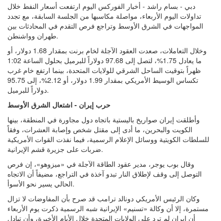
دبي - بسام راشد - أخبار الفوركس اليوم ارتفعت أسعار النفط خلال
تداولات اليوم الأربعاء، مواصلة مكاسبها من الجلسة السابقة، مع تجدد
المواجهات في الشرق الأوسط وتراجع فرص التقدم في المحادثات بين
طهران وواشنطن.
وخلال التعاملات، صعدت العقود الآجلة لخام برنت بمقدار 1.68 دولار، أو
ما يعادل 1.75%، لتصل إلى 97.68 دولاراً للبرميل بحلول الساعة 1:02
ظهراً بتوقيت الساحل الشرقي للولايات المتحدة، بينما ارتفع خام غرب
تكساس الوسيط الأمريكي بمقدار 1.99 دولار، أو 2.12%، إلى 95.75
دولاراً للبرميل.
حرب إيران - اشتعال الشرق الأوسط
وأطلقت إيران صواريخ باليستية باتجاه دول مجاورة في المنطقة، بينها
الكويت والبحرين، ما أدى إلى مقتل شخص وإصابة العشرات، وفقاً
للسلطات الكويتية ووسائل الإعلام الرسمية، فيما نفذت القوات الأمريكية
ضربات على جزيرة قشم الإيرانية.
وقال بوب يوجر، مدير عقود الطاقة الآجلة في «ميزوهو»، إن فرص
التوصل إلى وقف لإطلاق النار تبدو آخذة في التراجع، مضيفاً أن الاتجاه
الحالي يسير نحو الأسوأ.
وكان الرئيس الأمريكي دونالد ترامب قد صرح بأن المفاوضات لا تزال
مستمرة، إلا أن وكالة «تسنيم» الإيرانية شبه الرسمية ذكرت يوم الأربعاء
أن إيران لم ترد على الولايات المتحدة خلال الأيام الأخيرة، وأن تبادل