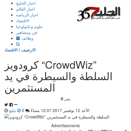
إذهب
اخبار الخليج
الى
اخبار العالم
المحتوى
اخبار الرياضه
الاقتصاد
علوم وتكنولوجيا
فن ومشاهير
وظائف
الارشيف
/
الاقتصاد
كرودويز “CrowdWiz”
السلطة والسيطرة في يد
المستثمرين
0
نشر
الأحد 12 نوفمبر 2017 12:07 مساءً
0
تبليغ
Advertisements