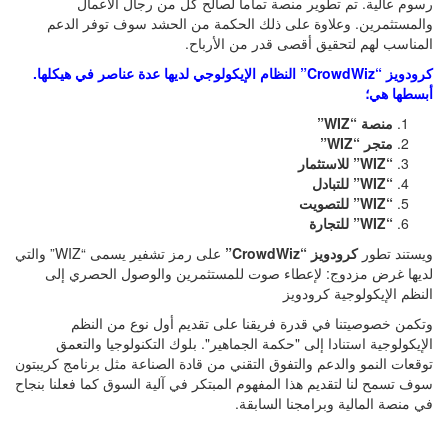
رسوم عالية. تم تطوير منصة تماما لصالح كل من رجال الأعمال
والمستثمرين. وعلاوة على ذلك الحكمة من الحشد سوف توفر الدعم
المناسب لهم لتحقيق أقصى قدر من الأرباح.
كرودويز “
CrowdWiz
” النظام الإيكولوجي لديها عدة عناصر في هيكلها.
أبسطها هي؛
منصة “
WIZ
”
متجر “
WIZ
”
“
WIZ
”
للاستثمار
“
WIZ
”
للتبادل
“
WIZ
”
للتصويت
“
WIZ
”
للتجارة
ويستند تطور
كرودويز “
CrowdWiz
”
على رمز تشفير يسمى “
WIZ
” والتي
لديها غرض مزدوج: لإعطاء صوت للمستثمرين والوصول الحصري إلى
النظم الإيكولوجية كرودويز
وتكمن خصوصيتنا في قدرة فريقنا على تقديم أول نوع من النظم
الإيكولوجية استنادا إلى "حكمة الجماهير". بلوك التكنولوجيا والتعمق
توقعات النمو والدعم والتفوق التقني من قادة الصناعة مثل برنامج كريبتون
سوف تسمح لنا لتقديم هذا المفهوم المبتكر في آلية السوق كما فعلنا بنجاح
في منصة المالية وبرامجنا السابقة
.