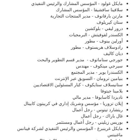
مايكل غولود - المؤسس المشارك والرئيس التنفيذي
سلافينا سافشيفا - المؤسس المشارك
مارتن بارفانوف - مدير المنتجات التجارية
ستان كيريلوف
درور ليفي - بلوكشين
الكسندر لفوفيتش - البرمجيات
أورلين بينوف - مطور
رادوسلاف هريستوف - مطور
ديان كاليف
جورجي ستاماتوف - مدير قسم التطوير والبحث
سيرجي مينكوف - مهندس
الكسندرا بوير - مدير المجتمع
بنيامين ترومان - التسويق عبر الإنترنت
ستانيسلاف ستايكوف - كبار المسئولين الاقتصاديين
بلامينا جيتوفا
ناديزدا كاسابوفا - مدير مالي
إيلان تزوريا - مؤسس وشريك إداري في كريبتون كابيتال
ريتشارد تيتوس - رجل أعمال
غال باراك - رجل أعمال
بوريس زيليني - رجل أعمال ومستثمر
مايكل غرينبرغ - المؤسس والرئيس التنفيذي لشركة فينانس
ماغنيتس