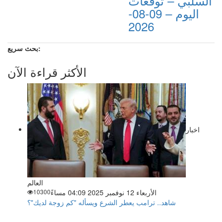
السلبي – توقعات
اليوم – 09-08-
2026
بحث سريع:
الأكثر قراءة الآن
اخبار
العالم
الأربعاء 12 نوفمبر 2025 04:09 مساءً
10300
شاهد.. ترامب يعطر الشرع ويسأله "كم زوجة لديك"؟