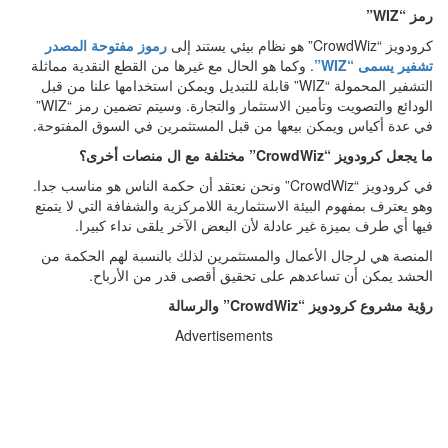
رمز “
WIZ
”
كرودويز “
CrowdWiz
” هو نظام بيئي يستند إلى
رموز مفتوحة المصدر
تشفير يسمى “
WIZ
”
. وكما هو الحال مع غيرها من القطع النقدية مماثلة
التشفير المحمولة “
WIZ
” قابلة للتبديل ويمكن استخدامها علنا ​​من قبل
الودائع والتصويت وتأمين الاستثمار والتجارة. وسيتم تضمين رمز “
WIZ
”
في عدة أكياس ويمكن بيعها من قبل المستثمرين في السوق المفتوحة
.
ما يجعل كرودويز “
CrowdWiz
” مختلفة مع ال منصات أخرى؟
في كرودويز “
CrowdWiz
” ونحن نعتقد أن حكمة الناس هو مناسب جدا.
وهو يعترف بمفهوم البيئة الاستثمارية اللامركزية والشفافة التي لا يتمتع
فيها أي طرف بميزة غير عادلة لأن البعض الآخر يلقى نداء كبيرا
.
المنصة هي لرجال الأعمال والمستثمرين لذلك بالنسبة لهم الحكمة من
الحشد يمكن أن تساعدهم على تحقيق أقصى قدر من الأرباح
.
رؤية مشروع كرودويز “
CrowdWiz
” والرسالة
Advertisements