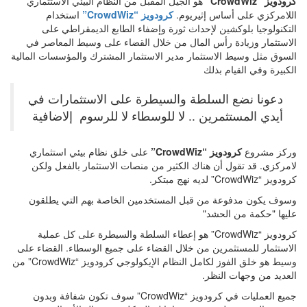
كرودويز “
CrowdWiz
”
هو الجيل المقبل من النظام البيئي الاستثماري
اللامركزي على أساس إثيريوم.
كرودويز “
CrowdWiz
”
استخدام
التكنولوجيا بلوكشين لإحداث ثورة وإضفاء الطابع الديمقراطي على
الاستثمار وزيادة رأس المال من خلال القضاء على وسيط المعاصر في
السوق مثل وسيط الاستثمار مدير الاستثمار المشترك والمؤسسات المالية
الكبيرة وفي القيام بذلك
دعونا نضع السلطة والسيطرة على الاستثمارات في
أيدي المستثمرين .. لا للوسطاء لا للرسوم إلاضافية
وركز مشروع
كرودويز “
CrowdWiz
”
على خلق نظام بيئي استثماري
لامركزي. قد تقول أن هناك الكثير من منصات الاستثمار بالفعل ولكن
كرودويز “
CrowdWiz
” لديه نهج مبتكر.
وسوف يكون مدفوعة من قبل المستخدمين الخاصة بهم التي يطلقون
عليها "حكمة من الحشد"
كرودويز “
CrowdWiz
” هو إعطاء السلطة والسيطرة على كل عملية
الاستثمار للمستثمرين من خلال القضاء على جميع الوسطاء. القضاء على
وسيط هو خلق الفوز لكامل النظام الإيكولوجي كرودويز “
CrowdWiz
” من
العديد من وجهات النظر.
جميع العمليات في كرودويز “
CrowdWiz
” سوف تكون شفافة وبدون