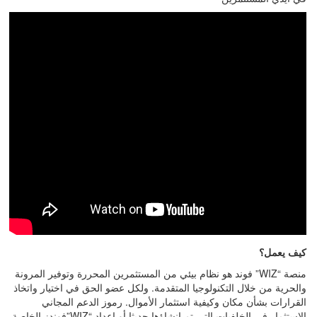
كيف يعمل؟
منصة “
WIZ
” فوند هو نظام بيئي من المستثمرين المحررة وتوفير المرونة
والحرية من خلال التكنولوجيا المتقدمة. ولكل عضو الحق في اختيار واتخاذ
القرارات بشأن مكان وكيفية استثمار الأموال. رموز الدعم المجاني
الاستثمار في الخلفيات التي تم إنشاؤها حديثا أو إعداد “
WIZ
”فوندز الخاصة