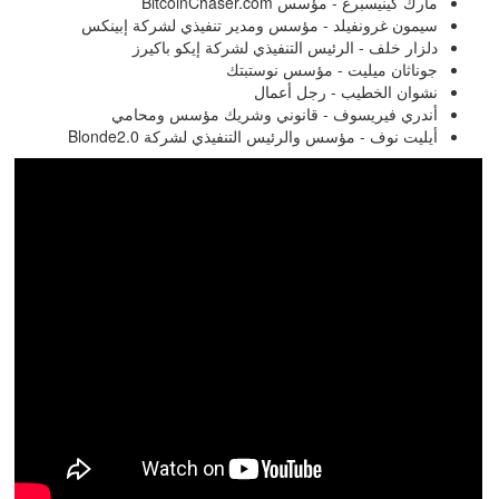
مارك كينيسبرغ - مؤسس
BitcoinChaser.com
سيمون غرونفيلد - مؤسس ومدير تنفيذي لشركة إبينكس
دلزار خلف - الرئيس التنفيذي لشركة إيكو باكيرز
جوناثان ميليت - مؤسس نوستبتك
نشوان الخطيب - رجل أعمال
أندري فيريسوف - قانوني وشريك مؤسس ومحامي
أيليت نوف - مؤسس والرئيس التنفيذي لشركة
Blonde2.0