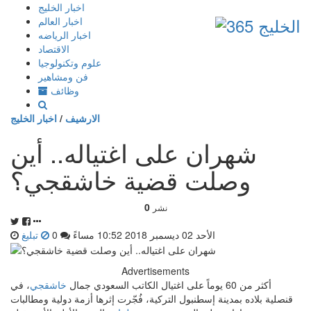
إذهب
اخبار الخليج
الى
اخبار العالم
المحتوى
اخبار الرياضه
الاقتصاد
علوم وتكنولوجيا
فن ومشاهير
وظائف
الارشيف
/
اخبار الخليج
شهران على اغتياله.. أين
وصلت قضية خاشقجي؟
0
نشر
الأحد 02 ديسمبر 2018 10:52 مساءً
0
تبليغ
Advertisements
أكثر من 60 يوماً على اغتيال الكاتب السعودي جمال
خاشقجي
، في
قنصلية بلاده بمدينة إسطنبول التركية، فُجّرت إثرها أزمة دولية ومطالبات