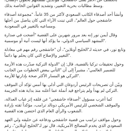
وسط مطالبات بحرية التعبير، وتشديد القوانين الخاصة بذلك.
وأنشأ أحد أصدقاء الكاتب السعودي لأكثر من 35 عاماً، "مجموعة أصدقاء
خاشقجي حول العالم"، التي تبنت الآراء التي كان يناضل من أجلها
ومساعيه بالتغيير في السعودية.
وقال أيمن نور إنه بعد مرور شهرين على القضية "أضحت في صدارة
المشهد السياسي الدولي، ما يؤكد أنها ليست آنية أو موسمية".
وتابع نور، في حديثه لـ"الخليج أونلاين"، أن "خاشقجي رقم مهم في معادلة
التغيير والإصلاح التي كان يحلم بها دائماً".
وحول تحقيقات تركيا بالقضية، قال: إن "الدولة التركية صدّرت هذه الأزمة
للضمير العالمي"، مشيراً إلى أن "التأني ببعض الخطوات من الجانب
التركي هو المسار الأكثر صحة بإدارتها للأزمة".
وبيّن أن تصريحات الرئيس أردوغان التي أدلى بها أمس تؤكد أن الموقف
التركي لم يهدأ ولم يتراجع قيد أنملة عما أعلنه منذ بداية هذه الجريمة.
كما أعرب مسؤول "أصدقاء خاشقجي" عن قلقه إثر غياب العدالة،
والموقف الشخصي للرئيس الأمريكي دونالد ترامب، مؤكداً ثقته بإرادة
الشعوب والرأي العام الذي احتضن هذه القضية.
وحول مواقف ترامب من قضية خاشقجي ودفاعه عن حليفه ولي العهد
السعودي الذي يخدم المصالح الأمريكية، قال نور لـ"الخليج أونلاين"، رغم