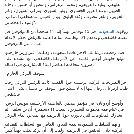
الطبيقي، ونايف العريفي، ومحمد الزهراني، ومنصور أبا حسين، وخالد
الطيبي، وعبد العزيز الحساوي، ووليد الشهري، وتركي الشهري، وثائر
الحربي، وماهر مطرب، وفهد البلوي، وبدر العتيبي، ومصطفى المداني،
وسيف القحطاني".
ووجّهت
السعودية
، في 15 نوفمبر، تهماً إلى 11 شخصاً من الموقوفين في
قضية خاشقجي وعددهم 21، وطالبت النيابة العامة بالرياض بحكم الإعدام
على 5 من الموقوفين.
فيما رفضت تركيا تلك الإجراءات السعودية، وطلبت- عبر وزير خارجيتها
مولود جاويش أوغلو- الكشف عن الآمر بقتل خاشقجي، مع التشديد على
ضرورة محاكمة العناصر الـ15 المشاركين في اغتياله.
- الموقف التركي الحازم
آخر التصريحات التركية الرسمية حول القضية كانت للرئيس التركي رجب
طيب أردوغان، وقال فيها إنه لا يمكن قبول موقف بن سلمان بشأن اغتيال
خاشقجي.
وأوضح أردوغان، في مؤتمر صحفي بالعاصمة الأرجنتينية بيونس آيرس،
في ختام قمة مجموعة العشرين، السبت (1 ديسمبر)، أن بن سلمان لم
يشارك المعلومات التي بحوزته حول الجريمة مع المدعي العام التركي.
واتهم السلطات السعودية بعدم التعاون الكافي مع السلطات القضائية
التركية خلال التحقيق في الجريمة، ولفت إلى أن تركيا بذلت جهداً كبيراً