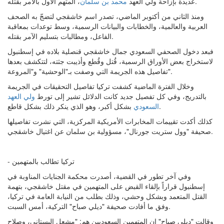
، المتهم الأول بالأمر بقتله.
عديدة بإزاحة ولي العهد
محمد بن سلمان
ومنذ الثاني من أكتوبر الماضي، تصدر اسم خاشقجي لتضجّ به الصحف
العربية والعالمية، والخطابات والبيانات الرسمية، وسط توعدات بمعاقبة
الفاعل، ومطالبات بتسليم الآمر بقتله.
فبعد دخول الصحفي السعودي جمال خاشقجي قنصلية بلاده في إسطنبول
لاستخراج بعض الأوراق الرسمية، قُتل وقُطع وأذيبت جثته، لتتكشف بعدها
تفاصيل هذه الجريمة التي وصفت بـ"الوحشية" و"المروعة".
وخلال الفترة الماضية كشفت تركيا تفاصيل التحقيقات في الجريمة
بالتدريج، وفي كل تفصيل جديد كانت الدلائل تشير إلى تورط
ولي العهد
بشكل أكبر، وهو الذي ينكر ذلك بشكل قاطع.
السعودي
كذلك أكدت تقييمات المخابرات الأمريكية المركزية، التي نشرت تفاصيلها
صحيفة "وول ستريت جورنال"، مسؤولية بن سلمان عن اغتيال خاشقجي.
- تركيا تطالب بالمتهمين
وفي آخر تطور في القضية، أصدرت محكمة الجنايات المناوبة في
إسطنبول قراراً بإلقاء القبض على المتهمين في مقتل خاشقجي، بتهمة
القتل المتعمد وبشكل وحشي، وذلك بطلب من النيابة العامة في تركيا،
وفق ما أفادت صحيفة "ديلي صباح" التركية، أمس السبت.
وقالت "ديلي صباح" إن المتهمين السعوديين هم: "مشعل البستاني، وصلاح