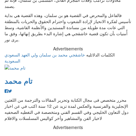
محاولات ترامب بإفلات المجرم القاتل، المسمى بن سلمان، فإنه لم
يصمد.
فالفاعل والمحرض في القضية هو بن سلمان، وهذه القضية هي بداية
تأسيس لفكرة الانحياز لإرادة الشعوب واحترام الحقوق والحريات بالمنطقة
التي عانت مدة طويلة من مساندة المستبدين والأنظمة الفاشية، وسط
أُمنيات بأن تكون قضية خاشقجي هي إشارة البدء بطريق إنهائها، وفق ما
يرى نور.
Advertisements
الكلمات الدلائليه
خاشقجي
محمد بن سلمان
ولي العهد السعودي
السعودية
تام محمد
محرر متخصص فى مجال الكتابة وتحرير المقالات والترجمة من اللغتين
الإنجليزية والفرنسية والعكس لمدة تزيد عن 12 سنة اكتب في عن اخبار
دول التعاون الخليجي وفي القسم الفني ومتخصصة في التغطيه الصحفيه
لاخبار الفن والمشاهير وأخر كواليس المسلسلات والافلام
Advertisements