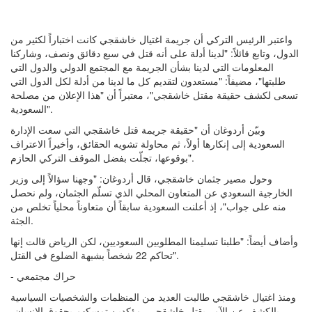
واعتبر الرئيس التركي أن جريمة اغتيال خاشقجي كانت اختباراً لكثير من
الدول، وتابع قائلاً: "لدينا أدلة على أنه قتل في سبع دقائق ونصف، وشاركنا
المعلومات التي لدينا بشأن الجريمة مع المجتمع الدولي والدول التي
طلبتها"، مضيفاً: "مستعدون لتقديم كل ما لدينا من أدلة لكل الدول التي
تسعى لكشف حقيقة مقتل خاشقجي"، معتبراً أن "هذا الإعلان من مصلحة
السعودية".
وبيّن أردوغان أن "حقيقة جريمة قتل خاشقجي التي سعت الإدارة
السعودية إلى إنكارها أولاً، ثم محاولة تشويه الحقائق، وأخيراً الاعتراف
بوقوعها، تجلّت بفضل الموقف التركي الحازم".
وحول مصير جثمان خاشقجي، قال أردوغان: "وجهنا سؤالاً إلى وزير
الخارجية السعودي عن المتعاون المحلي الذي تسلّم الجثمان، ولم نحصل
منه على جواب"، إذ أعلنت السعودية سابقاً أن متعاوناً محلياً تخلص من
الجثة.
وأضاف أيضاً: "طلبنا تسليمنا المطلوبين السعوديين، لكن الرياض قالت إنها
تحاكم 22 شخصاً بشبهة الضلوع في القتل".
- حراك مجتمعي
ومنذ اغتيال خاشقجي طالبت العديد من المنظمات والشخصيات السياسية
بالكشف عن الآمر بقتل خاشقجي، مؤكدين تمسكهم بحقوق الإنسان،