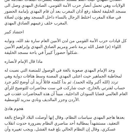
الولايات وهي تحمل أنصار حزب الأمة القومي، الصادق المهدي وصل الى
مسجد الخليفة لحظة رفع آذان المغرب بعد أن قام المهدي بإمامة الحضور
في صلاة المغرب اختلط الرجال بالنساء داخل المسجد وهو يؤذن لصلاة
المغرب خلف زعيمهم الصادق المهدي.
احتشاد كبير
كل قيادات حزب الأمة القومي من لدن الأمين العام سارة نقد الله، ونوابه
اللواء (م) فضل الله برمة ناصر ومريم الصادق المهدي وإبراهيم الأمين
شكلواً حضوراً كبيراً في باحة مسجد الخليفة.
ماذا قال الإمام لأنصاره
وجد الإمام المهدي صعوبة بالغة في الوصول للمنصة التي نصبت له
لمخاطبة الجماهير حيث اعتلى المهدي المصنة وسط هتافات دواية وهي
تردد (الله أكبر ولله الحمد)، ثم بدأ كلمته قائلاً أريد أن أوضح لكم جرد
حساب لفترتي بالخارج، حيث شاركت في ست محاضرات للتوضيح للرأي
العام العالمي قضايا السودان الداخلية، مبيناً أن هذه المحاضرات عقدت في
الأردن وجزر المالديف ونادي مدريد للوسطية.
هجوم هادئ
بعدها هاجم المهدي سياسات النظام، وقال إنها أوصلت البلاد لأوضاع بالغة
التعقيد، مستشهداً بمطالبة أحد مناصري النظام بضرورة حدوث انقلاب
عسكري، وقال إن النظام الحالي بلغ قمة الفشل، ويجب تغييره وأن