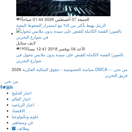
الجمعة 07 أغسطس 2026 01:44 صباحاً
0
الريبل يهبط بأكثر من 3% مع استمرار الضغوط البيعية
لايف ستايل
الأحد 04 نوفمبر 2018 12:41 مساءً
140
بالصور| القصة الكاملة للقبض على سيدة بدون ملابس تتجول في
شوارع البحرين
من نحن
-
-
حقوق الملكية الفكرية DMCA
سياسة الخصوصية
-
2026
فريق التحرير
من نحن
اخبار الخليج
اخبار العالم
اخبار الرياضه
الاقتصاد
علوم وتكنولوجيا
فن ومشاهير
وظائف