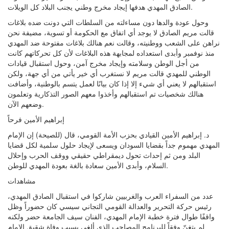
الصادق المهدي هدفها إيجاد مخرج وطني يجنب البلاد كل الويلات.
وحول عودة والدها دون مساءلته من السلطات التي دونت ضده بلاغات
قالت مريم الصادق لا يوجد أي اتفاق مع الحكومة أو تسوية، مضيفة نحن
نراهن على الشعب ووطنيته، وقالت نعم هنالك بلاغات مفتوحة ضد المهدي
منذ نوفمبر وأبدى استعداده لمجابهة هذه البلاغات لأن كل تحركاتهم كانت
من أجل الوطن وسلامته وإيجاد مخرج آمن، وحول استقبال قيادات
الوطني للمهدي قالت مريم لا نستغرب أي خير يأتي من أي جهة، ولكن
استقبالهم لا يعني أي شيء إلا إذا كان بيانًا لعمل يتسم بالوطنية، وأضافت
هنالك شخصيات تم استقبالهم وأخذوا معهم الصور التذكارية وتعلمون
وضعهم الآن.
إبراهيم الأمين فرحاً
د. إبراهيم الأمين القيادي بحزب الأمة القومي، قال (للصيحة) إن الإمام
المهدي مهموم جداً بقضايا السودان ويسعى لإيجاد حلول سلمية لكل قضايا
البلد ومن ثم إحداث تحول ديمقراطي حقيقي ووقف الحرب وإحلال
السلام، وأبدى الأمين سعادة بالغة بعودة المهدي للوطن.
مشاهدات
عدد من السفراء العرب والغربيين شاركوا في استقبال الصادق المهدي،
رئيس حركة التحرير والعدالة القومي التجاني سيسي كان حضوراً وظل
واقفًا طوال فترة خطبة الإمام المهدي، الفنان سيف الجامعة حضر ولكنه
لم يتغنّ وفقاً للبرنامج المصاحب الذي ألغي بسبب وفاة شقيق الإمام