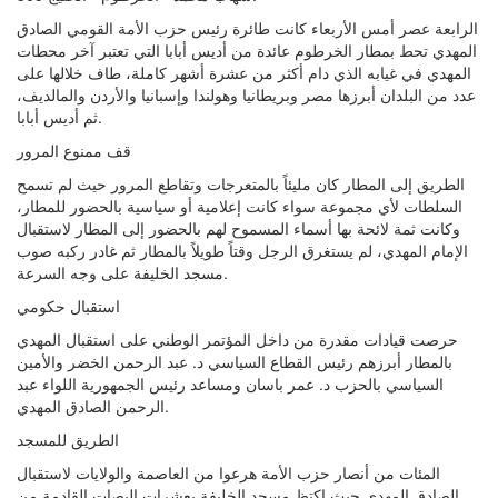
الرابعة عصر أمس الأربعاء كانت طائرة رئيس حزب الأمة القومي الصادق
المهدي تحط بمطار الخرطوم عائدة من أديس أبابا التي تعتبر آخر محطات
المهدي في غيابه الذي دام أكثر من عشرة أشهر كاملة، طاف خلالها على
عدد من البلدان أبرزها مصر وبريطانيا وهولندا وإسبانيا والأردن والمالديف،
ثم أديس أبابا.
قف ممنوع المرور
الطريق إلى المطار كان مليئاً بالمتعرجات وتقاطع المرور حيث لم تسمح
السلطات لأي مجموعة سواء كانت إعلامية أو سياسية بالحضور للمطار،
وكانت ثمة لائحة بها أسماء المسموح لهم بالحضور إلى المطار لاستقبال
الإمام المهدي، لم يستغرق الرجل وقتاً طويلاً بالمطار ثم غادر ركبه صوب
مسجد الخليفة على وجه السرعة.
استقبال حكومي
حرصت قيادات مقدرة من داخل المؤتمر الوطني على استقبال المهدي
بالمطار أبرزهم رئيس القطاع السياسي د. عبد الرحمن الخضر والأمين
السياسي بالحزب د. عمر باسان ومساعد رئيس الجمهورية اللواء عبد
الرحمن الصادق المهدي.
الطريق للمسجد
المئات من أنصار حزب الأمة هرعوا من العاصمة والولايات لاستقبال
الصادق المهدي حيث اكتظ مسجد الخليفة بعشرات البصات القادمة من