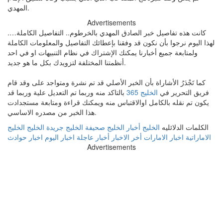
المهدي.
Advertisements
كانت هذه تفاصيل خبر الصادق المهدي بالخرطوم.. التفاصيل الكاملة….
لهذا اليوم نرجوا بأن نكون قد وفقنا بإعطائك التفاصيل والمعلومات الكاملة
ولمتابعة جميع أخبارنا يمكنك الإشتراك في نظام التنبيهات او في احد
أنظمتنا المختلفة لتزويدك بكل ما هو جديد.
كما تَجْدَرُ الأشاراة بأن الخبر الأصلي قد تم نشرة ومتواجد على وقد قام
فريق التحرير في
الخليج 365
بالتاكد منه وربما تم التعديل علية وربما قد
يكون تم نقله بالكامل اوالاقتباس منه ويمكنك قراءة ومتابعة مستجدادت
هذا الخبر من مصدره الاساسي.
الكلمات الدلائليه
الخليج
أخبار الخليج
صحيفة الخليج
جريدة الخليج
الخليج
الاماراتية
اخبار الامارات
أخر الاخبار
أخبار عاجلة
اخبار اليوم
اخبار حوادث
Advertisements