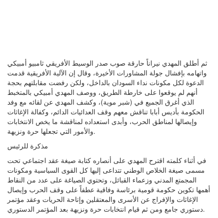
ثم أطلق المهدي نيراناً حارقة صوب صدر الوسيط الأفريقي ثامبيو أمبيكي
واتهامه بإفشال جولة المشاورات الأخيرة، وقال إن الآلية الأفريقية قدمت
الدعوة لكل مكونات نداء السودان بالداخل، ولكن رفضت مقابلتهم بحجة
أنهم لم يوقعوا على خارطة الطريق، ووصف المهدي أمبيكي بالمتخبط
الذي أغرق الجميع في (شبر موية)، وكشف المهدي عن لقائه مع وفد
الحكومة بأديس أبابا تناقش معهم وقف العدائيات الدائم، وكفالة الإغاثات
وإيصالها لمناطق الحرب، وأبدى استعداده لمناقشة ما يخص الانتخابات
والأمور التي تجعلها حرة ونزيهة.
مذكرة للرئيس
في أثناء كلمته اقترح المهدي على أنصاره كتابة صيغة عقد اجتماعي تحت
مسمى صيغة الخلاص الوطني تتداعى إليها كل القوى السياسية ومكونات
المجمتع المدني وزعماء القبائل، وتحتوي الصياغة على عدد من النقاط
أهمها تكوين حكومة قومية برئاسة وفاقية عطفاً على وقف الحرب وإيصال
الإغاثات والإفراج عن الأسرى والمعتقلين وإتاحة الحريات وعقد مؤتمر
دستوري جامع ومن ثم قيام انتخابات حرة ونزيهة بعد المؤتمر الدستوري.