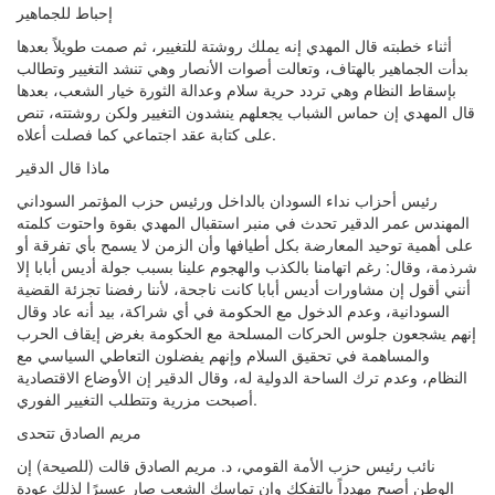
إحباط للجماهير
أثناء خطبته قال المهدي إنه يملك روشتة للتغيير، ثم صمت طويلاً بعدها
بدأت الجماهير بالهتاف، وتعالت أصوات الأنصار وهي تنشد التغيير وتطالب
بإسقاط النظام وهي تردد حرية سلام وعدالة الثورة خيار الشعب، بعدها
قال المهدي إن حماس الشباب يجعلهم ينشدون التغيير ولكن روشتته، تنص
على كتابة عقد اجتماعي كما فصلت أعلاه.
ماذا قال الدقير
رئيس أحزاب نداء السودان بالداخل ورئيس حزب المؤتمر السوداني
المهندس عمر الدقير تحدث في منبر استقبال المهدي بقوة واحتوت كلمته
على أهمية توحيد المعارضة بكل أطيافها وأن الزمن لا يسمح بأي تفرقة أو
شرذمة، وقال: رغم اتهامنا بالكذب والهجوم علينا بسبب جولة أديس أبابا إلا
أنني أقول إن مشاورات أديس أبابا كانت ناجحة، لأننا رفضنا تجزئة القضية
السودانية، وعدم الدخول مع الحكومة في أي شراكة، بيد أنه عاد وقال
إنهم يشجعون جلوس الحركات المسلحة مع الحكومة بغرض إيقاف الحرب
والمساهمة في تحقيق السلام وإنهم يفضلون التعاطي السياسي مع
النظام، وعدم ترك الساحة الدولية له، وقال الدقير إن الأوضاع الاقتصادية
أصبحت مزرية وتتطلب التغيير الفوري.
مريم الصادق تتحدى
نائب رئيس حزب الأمة القومي، د. مريم الصادق قالت (للصيحة) إن
الوطن أصبح مهدداً بالتفكك وإن تماسك الشعب صار عسيرًا لذلك عودة