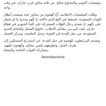
ميليشيات الحوثي والمخلوع صالح، من ثلاثة محاور قرب جازان، في وقت
واحد.
وظنّت الميليشيات الانقلابية، أنَّ الهجوم من محاور عدة سيشتت أبطال
القوات السعودية، لتسقط في الفخ الذي حاكته، إذ إنّهم وجدوا ما لم يخطر
على بالهم، إذ تصدى رجال القوّات المشتركة على الحدِّ الجنوبي في قطاع
جازان، لعدد كبير من مقاتلي الانقلاب، حاولوا التسلل واقتحام الحدود
السعودية، من جبل الفدنة في الخوبة، وجبل الملحمة، ومركز الخشل.
وتصدى المرابطون، للهجوم في جبل الفدنة، عبر استدراج المتسللين إلى
طرف الجبل، وتطويقهم بكمين محكم، والهجوم عليهم،
بمشاركة القوات الخاصة والمشاة.
Advertisements