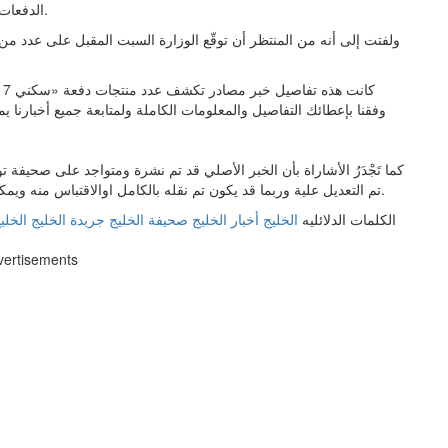
الدفعات الماضية مجتمعة عن أكثر من 245 ألف منتج سكني وتمويلي.
ولفتت إلى أنه من المنتظر أن توقّع الوزارة السبت المقبل على عدد من 
وفقنا بإعطائك التفاصيل والمعلومات الكاملة ولمتابعة جميع أخبارنا ي
كما تَجْدَرُ الأشاراة بأن الخبر الأصلي قد تم نشرة ومتواجد على صحيفة
تم التعديل علية وربما قد يكون تم نقله بالكامل اوالاقتباس منه ويمكنك قراءة ومتابعة مستجدادت هذا الخبر من مصدره الاساسي.
الكلمات الدلائليه
الخليج
أخبار الخليج
صحيفة الخليج
جريدة الخليج
الخليج
vertisements