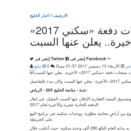
الارشيف
/
اخبار الخليج
مصادر تكشف عدد منتجات دفعة «سكني 2017»
خيرة.. يعلن عنها السبت
إنشر فى Facebook
إنشر فى Twitter
اس
الأربعاء 13 ديسمبر 2017 01:37 مساءً
0
تبليغ
 بالتفاصيل
جدة - متابعة الخليج 365 - الرياض:
دوق التنمية العقارية الإعلان عنها السبت المقبل، في إطار
الدفعة الحادية عشرة والأخيرة لعام 2017.
الي يصل إلى 36 ألف منتج سكني يتنوع بين أراضٍ مجانية مطوّرة، ووحدات سكنية عبر برنامج البيع
على الخريطة.
وأشارت إلى أنه بهذا العدد تكون الوزارة حققت المستهدف الذي وعدت به بداية العام البالغ 280 ألف وحدة سكنية، حيث أعلنت خلال