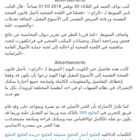
كتب نواف الحمد في الثلاثاء 20 نوفنبر 2018 01:03 صباحاً - قال النائب
ثامر السويط لـ «الراي»: «فضلنا في اللجنة الصحية تأجيل قانون الصحة
النفسية ورعاية المريض النفسي إلى الأسبوع المقبل، لإضافة تعديلات
والتصويت عليه».
واضاف السويط: «كما قررنا النظر في تقرير ديوان المحاسبة عن نتائج
فحص ومراجعة أعمال وحسابات المكتب الصحي في فرانكفورت لنحدد
مناقشته في اللجنة الصحية أو احالته إلى لجنة حماية الأموال العامة
البرلمانية».
Advertisements
كانت هذه تفاصيل خبر الكويت اليوم | السويط لـ «الراي»: تأجيل قانون
الصحة النفسية إلى الأسبوع المقبل لهذا اليوم نرجوا بأن نكون قد وفقنا
بإعطائك التفاصيل والمعلومات الكاملة ولمتابعة جميع أخبارنا يمكنك
الإشتراك في نظام التنبيهات او في احد أنظمتنا المختلفة لتزويدك بكل ما
هو جديد.
كما تَجْدَرُ الأشاراة بأن الخبر الأصلي قد تم نشرة ومتواجد على وقد قام
فريق التحرير في
الخليج 365
بالتاكد منه وربما تم التعديل علية وربما قد
يكون تم نقله بالكامل اوالاقتباس منه ويمكنك قراءة ومتابعة مستجدادت
هذا الخبر من مصدره الاساسي.
الكلمات الدلائليه
الخليج
أخبار الخليج
صحيفة الخليج
جريدة الخليج
الخليج