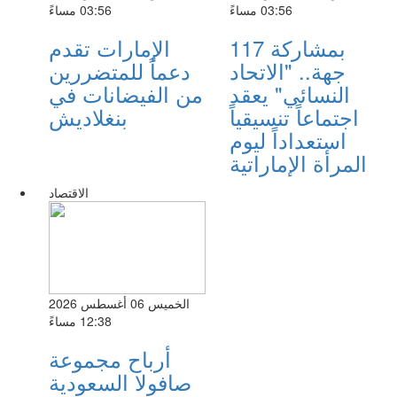
03:56 مساءً
03:56 مساءً
بمشاركة 117
الإمارات تقدم
جهة.. "الاتحاد
دعماً للمتضررين
النسائي" يعقد
من الفيضانات في
اجتماعاً تنسيقياً
بنغلاديش
استعداداً ليوم
المرأة الإماراتية
الاقتصاد
الخميس 06 أغسطس 2026
12:38 مساءً
أرباح مجموعة
صافولا السعودية