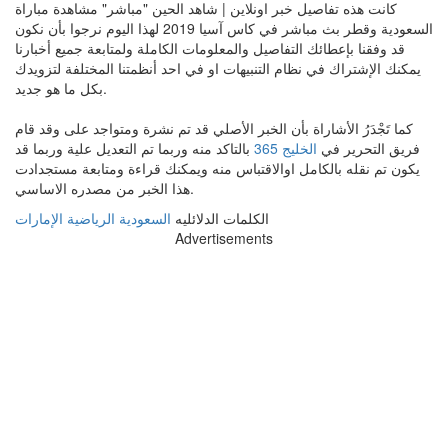
كانت هذه تفاصيل خبر اونلاين | شاهد الحين "مباشر" مشاهدة مباراة
السعودية وقطر بث مباشر في كاس آسيا 2019 لهذا اليوم نرجوا بأن نكون
قد وفقنا بإعطائك التفاصيل والمعلومات الكاملة ولمتابعة جميع أخبارنا
يمكنك الإشتراك في نظام التنبيهات او في احد أنظمتنا المختلفة لتزويدك
بكل ما هو جديد.
كما تَجْدَرُ الأشاراة بأن الخبر الأصلي قد تم نشرة ومتواجد على وقد قام
فريق التحرير في
الخليج 365
بالتاكد منه وربما تم التعديل علية وربما قد
يكون تم نقله بالكامل اوالاقتباس منه ويمكنك قراءة ومتابعة مستجدادت
هذا الخبر من مصدره الاساسي.
الكلمات الدلائليه
السعودية
الرياضية
الإمارات
Advertisements