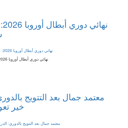
نه
س
نهائي دوري أبطال أوروبا 2026: موعد مباراة ارسنال وباريس سان جيرمان والقنوات الناقلة
خير تعو