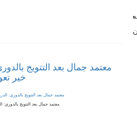
ن
خير تعو
معتمد جمال بعد التتويج بالدوري: الدرع الـ 15 مستحق.. وهو خير تعويض عن خسا