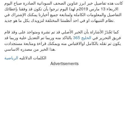
كانت هذه تفاصيل خبر ابرز عناوين الصحف السودانية الصادرة صباح اليوم
الاربعاء 13 مارس 2019م لهذا اليوم نرجوا بأن نكون قد وفقنا بإعطائك
التفاصيل والمعلومات الكاملة ولمتابعة جميع أخبارنا يمكنك الإشتراك في
نظام التنبيهات او في احد أنظمتنا المختلفة لتزويدك بكل ما هو جديد.
كما تَجْدَرُ الأشاراة بأن الخبر الأصلي قد تم نشرة ومتواجد على وقد قام
فريق التحرير في
الخليج 365
بالتاكد منه وربما تم التعديل علية وربما قد
يكون تم نقله بالكامل اوالاقتباس منه ويمكنك قراءة ومتابعة مستجدادت
هذا الخبر من مصدره الاساسي.
الكلمات الدلائليه
الرياضية
Advertisements