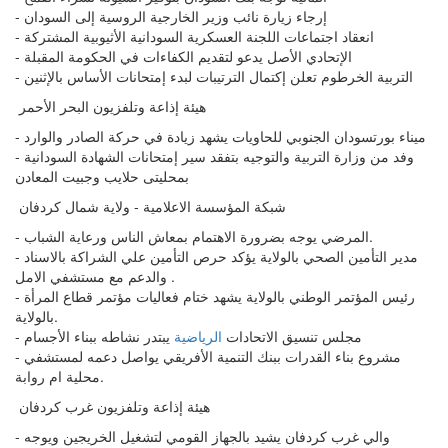
- إرجاء زيارة نائب وزير الخارجية الروسية إلى السودان
- انعقاد اجتماعات اللجنة العسكرية السودانية الأثيوبية المشتركة
- الإتحادي الأصل يدعو لتقديم الكفاءات في الحكومة المقبلة
- التربية الخرطوم تعلن إكتمال الترتيبات لبدء إمتحانات الأساس بالإثنين
هيئة إذاعة وتلفزيون البحر الأحمر
- ميناء بورتسودان الجنوبي للحاويات يشهد زيادة في حركة الصادر والوارد
- وفد من وزارة التربية والتوجيه بتفقد سير إمتحانات الشهادة السودانية
بمحليتى حلايب وجبيت المعادن
شبكة المؤسسة الاعلامية - ولاية شمال كردفان
- المرضي يوجه بضرورة الاهتمام بمعاش الناس ورعاية الشباب.
- مدير التأمين الصحي بالولاية يؤكد حرص التأمين علي الشراكة بالاسناد
والدعم مع مستشفي الامل .
- رئيس المؤتمر الوطني بالولاية يشهد ختام فعاليات مؤتمر قطاع المرأة
بالولاية.
يبتدر نشاطه ببناء الأجسام
- مجلس تنسيق الاتحادات
الرياضية
- مشروع بناء القدرات ببنك التنمية الأفريقي يواصل دعمه لمستشفي
محلية ام روابة.
هيئة إذاعة وتلفزيون غرب كردفان
- والي غرب كردفان يشيد بالجهاز القومي لتشغيل الخريجين ويوجه