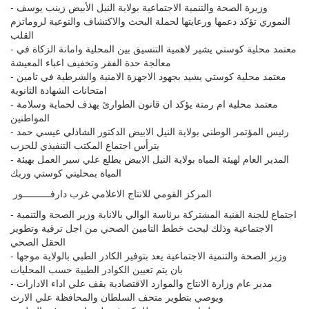
- وزيرة الصحة والتنمية الاجتماعية بولاية النيل الأبيض زينب يوسف
النموري تؤكد دعمها ورعايتها لحملة البحث والاكتشاف والتوعية لروماتزم
القلب
- معتمد محلية كوستي يشير لاهمية التنسيق بين المحلية وامانة الزكاة في
معالجة حدة الفقر وتخفيف اعباء المعيشة
- معتمد محلية كوستي يشيد بجهود الاجهزة الامنية والشرطية في تامين
امتحانات الشهادة الثانوية
- معتمد محلية ام رمتة يؤكد ان قانون الطوارئ يهدف لحماية وسلامة
المواطنين
- رئيس المؤتمر الوطني بولاية النيل الابيض الدكتور الشاذلي عيسي حمد
يترأس اجتماع المكتب التنفيذي للحزب
- المدير العام لهيئة المياه بولاية النيل الابيض يطلع علي سير العمل بهيئة
المياة بمحليتي كوستي وربك
المركز القومي للانتاج الاعلامي غرب دارفــــــــــور
- اجتماع للجنة الفنية المشتركة برئاسة الوالي بالانابة وزير الصحة والتنمية
الاجتماعية وذلك لبحث خطط التامين الصحي من اجل ترقية وتطوير
الحقل الصحي
- وزير الصحة والتنمية الاجتماعية يعد بتوفير الكادر الطبي بالولاية موجها
بان يتم تعيين الكوادر الطبية حسب المحليات
- مدير عام وزارة الانتاج والموارد الاقتصادية يقف علي اداء الادارات
ويوصي بتطوير متحف السلطان والمحافظة علي الارث