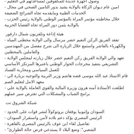
- وصول اجهزة جديدة للمكفوفين لمساعدتهم في التعليم
- امين عام ديوان الزكاة بالولاية يشيد بدور التامين الصحي في مجال
الخدمات الطبية ومايقدمه تجاه الشرائح الضعيفة
- خلال مخاطبته مؤتمر المراة بالمؤتمر الوطني بالولاية رئيس الحزب
بالولاية يثمن دور المراة تجاه القضايا الحزبية
هيئة إذاعة وتلفزيون شمال دارفور
- تفقد الفريق الركن النعيم خضر مرسال والى الولاية محطتى المياه
والكهرباء بالفاشر واستمع خلال الزيارة الى شرح مفصل من المهندسين
والعاملين بالمحطتين
- تعهد والي الولاية الفريق ركن النعيم خضر خلال زيارته لمجلس الولاية
التشريعي بتنفيذ مخرجات الحوار الوطني باعتبرها المرتكز الأساسي
للعمل السياسي ومحاربة الفساد
- قام الاستاذ عبد الله موسى فضه هاشم وزير التربية والتوجيه بزيارة الي
معهد الامل لتعليم الصم
- اطلعت الأستاذة آمنه هرون وزيرة المالية والقوي العاملة بالولاية علي
برامج الشباب والمشكلات التي تعترض سير عملهم
شبكة الشروق نت
- السودان وإثيوبيا يوقعان بروتوكولاً لنشر قوات على الحدود
- الرئيس المصري يؤكد دعم بلاده لأمن واستقرار السودان
- تفاصيل لقاء ابن عوف بالرئيس المصري بالقاهرة
- "الشعبي": وضع البلاد لا يستدعي فرض حالة الطوارئ