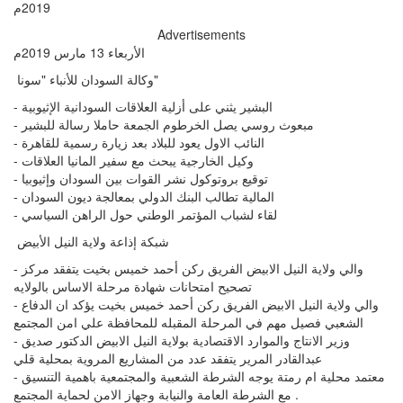
Advertisements
الأربعاء 13 مارس 2019م
وكالة السودان للأنباء "سونا"
- البشير يثني على أزلية العلاقات السودانية الإثيوبية
- مبعوث روسي يصل الخرطوم الجمعة حاملا رسالة للبشير
- النائب الاول يعود للبلاد بعد زيارة رسمية للقاهرة
- وكيل الخارجية يبحث مع سفير المانيا العلاقات
- توقيع بروتوكول نشر القوات بين السودان وإثيوبيا
- المالية تطالب البنك الدولي بمعالجة ديون السودان
- لقاء لشباب المؤتمر الوطني حول الراهن السياسي
شبكة إذاعة ولاية النيل الأبيض
- والي ولاية النيل الابيض الفريق ركن أحمد خميس بخيت يتفقد مركز
تصحيح امتحانات شهادة مرحلة الاساس بالولايه
- والي ولاية النيل الابيض الفريق ركن أحمد خميس بخيت يؤكد ان الدفاع
الشعبي فصيل مهم في المرحلة المقبله للمحافظة علي امن المجتمع
- وزير الانتاج والموارد الاقتصادية بولاية النيل الابيض الدكتور صديق
عبدالقادر المرير يتفقد عدد من المشاريع المروية بمحلية قلي
- معتمد محلية ام رمتة يوجه الشرطة الشعبية والمجتمعية باهمية التنسيق
مع الشرطة العامة والنيابة وجهاز الامن لحماية المجتمع .