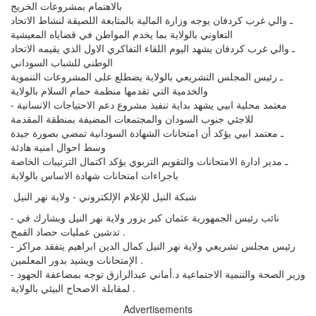
بالاهتمام بمشروعات الخريج
ـ والي غرب كردفان يوجه وزارة المالية بالمتابعة اللصيقة لنشاط الاتحاد
التعاوني بالولاية بما يخدم المواطن في قضاياه المعيشية
ـ والي غرب كردفان يشهد اليوم اللقاء التفاكري الاول الذي يقيمه الاتحاد
الوطني للشباب السوداني
ـ رئيس المجلس التشريعي بالولاية يضطلع على المشروعات التنموية
والخدمية التي تقدمها منظمة حمام السلام بالولاية
- معتمد محلية ابيي يشهد بداية تنفيذ مشروع دعم الاحتياجات الانسانية
للاجئي جنوب السودان والمجتمعات المضيفة بمنطقة المقدمة
ـ معتمد ابيي يؤكد أن امتحانات الشهادة السودانية تمضي بصورة جيدة
وسط احوال امنية هادئة
ـ مدير ادارة الامتحانات والتقويم التربوي يؤكد اكتمال الترتيبات الخاصة
باجراءات امتحانات شهادة الاساس بالولاية
شبكة النيل للإعلام الإلكتروني - ولاية نهر النيل
- نائب رئيس الجمهورية عثمان كبر يزور ولاية نهر النيل ويشارك في
تدشين عمليات حصاد القمح .
- رئيس مجلس تشريعي ولاية نهر النيل كمال الدين ابراهيم يتفقد مراكز
الإمتحانات ويشيد بدور المعلمين .
- وزير الصحة والتنمية الاجتماعية د.أماني عبدالرازق توجه بمضاعفة الجهود
لمقابلة الاصحاح البيئي بالولاية .
Advertisements