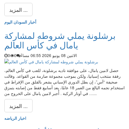
المزيد ...
أخبار السودان اليوم
برشلونة يملي شروطه لمشاركة
يامال في كأس العالم
الاثنين 08 يونيو 2026 06:55 مساءً
0
0
حصل لامين يامال، على موافقة ناديه برشلونة، للعب في كأس العالم،
رفقة منتخب إسبانيا، ولكن بموجب مجموعة صارمة من القواعد. وقالت
صحيفة “آس”، إن بطل الدوري الإسباني يشعر بالقلق من الإفراط في
استخدام نجمه البالغ من العمر 18 عامًا، بعد أسابيع فقط من إصابته بتمزق
في أوتار الركبة . أُجبر لامين يامال على الخروج من …...
المزيد ...
اخبار الرياضه