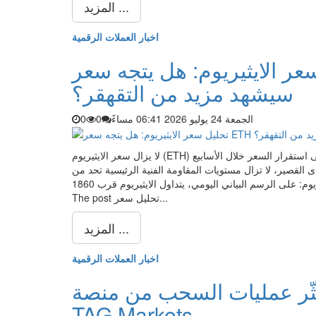
المزيد ...
اخبار العملات الرقمية
لايثيريوم: هل يتجه سعر ETH نحو 2000 دولار أم
سيشهد مزيد من التقهقر؟
الجمعة 24 يوليو 2026 06:41 مساءً
0
0
لا يزال سعر الايثيريوم (ETH) يواجه ضغوط على الأطر الزمنية الكبرى، رغم ظهور مؤشرات على استقرار السعر خلال الأسابيع
ى القصير، لا تزال مستويات المقاومة الفنية الرئيسية تحد من
أي اختراق قوي. مقاومة 2000 دولار لا تزال العقبة الأبرز أمام الايثيريوم: على الرسم البياني اليومي، يتداول الايثيريوم قرب 1860 …
The post تحليل سعر...
المزيد ...
اخبار العملات الرقمية
ثّر عمليات السحب من منصة
TAG Markets