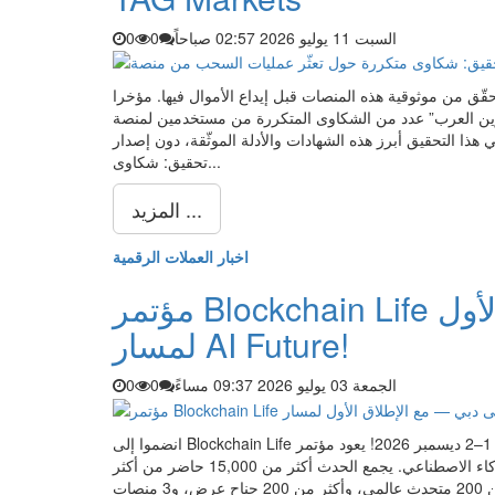
السبت 11 يوليو 2026 02:57 صباحاً
0
0
حقّق من موثوقية هذه المنصات قبل إيداع الأموال فيها. مؤخرا
 عدد من الشكاوى المتكررة من مستخدمين لمنصة “TAG Markets”، تتمحور جميعها حول مشكل
حقيق أبرز هذه الشهادات والأدلة الموثّقة، دون إصدار … The post
تحقيق: شكاوى...
المزيد ...
اخبار العملات الرقمية
مؤتمر Blockchain Life يعود إلى دبي — مع الإطلاق الأول
لمسار AI Future!
الجمعة 03 يوليو 2026 09:37 مساءً
0
0
انضموا إلى Blockchain Life في دبي يومَي 1–2 ديسمبر 2026! يعود مؤتمر Blockchain Life 2026 إلى دبي ليكون واحد من أكبر
تجمعات العالم في مجالات الويب 3 والعملات المشفرة والتعدين والذكاء الاصطناعي. يجمع الحدث أكثر من 15,000 حاضر من أكثر