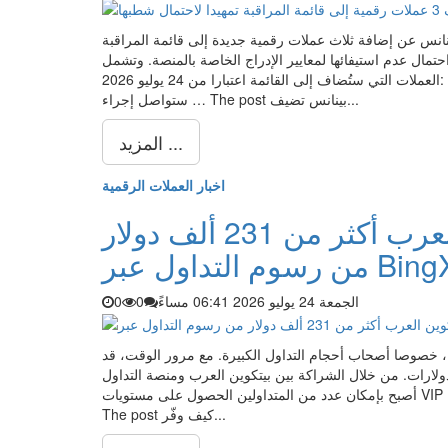
افة ثلاث عملات رقمية جديدة إلى قائمة المراقبة (Monitoring Tag)، وهي خطوة تعني أن هذه المشاريع
ال عدم استيفائها لمعايير الإدراج الخاصة بالمنصة. وتشمل
العملات التي ستُضاف إلى القائمة اعتبارا من 24 يوليو 2026: Across Protocol (ACX) Lisk (LSK) Stacks (STX) أكدت بينانس أنها
ستواصل إجراء … The post بينانس تضيف...
المزيد ...
اخبار العملات الرقمية
كيف وفّر أحد متداولي بيتكوين العرب أكثر من 231 ألف دولار
الجمعة 24 يوليو 2026 06:41 مساءً
0
0
ين، خصوصا أصحاب أحجام التداول الكبيرة. مع مرور الوقت، قد
ت. من خلال الشراكة بين بيتكوين العرب ومنصة التداول BingX،
أصبح بإمكان عدد من المتداولين الحصول على مستويات VIP خاصة تتيح لهم الاستفادة من تخفيضات كبيرة على رسوم التداول، …
The post كيف وفّر...