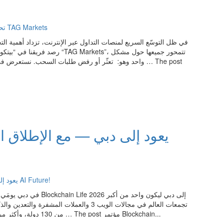
في ظل التوسّع السريع لمنصات التداول عبر الإنترنت، تزداد أهمية الت
رصد فريقنا في “بيتكوين العرب”
واحد وهو: تعثّر أو رفض طلبات السحب. نستعرض في هذا الت
من 130 دولة، وأكثر من 200 متحدث عالمي، وأكثر من 200 جناح عرض، و3 منصات … The post مؤتمر Blockchain...