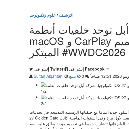
الارشيف
/
علوم وتكنولوجيا
توحد خلفيات أنظمة iOS 27 و
macOS و CarPlay لأول مرة بتصميم Celosia
المبتكر #WWDC2026
إنشر فى Facebook
إنشر فى Twitter
0
تبليغ
Sultan Alqahtani
1/2
2/2
يدا تماما مع خلفياتها الرسمية المدمجة في تحديثات iOS 27 و macOS
27 Golden Gate حيث استخدمت تنويعات من اللوحة الفنية نفسها عبر جميع منصات التشغيل لأول مرة وفي السنوات الماضية كانت
ام فإنها تتشارك جميعا في تصميم موحد يطلق عليه اسم Celosia