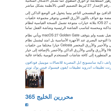
هور المتطابقة أو الورق المطوي كما تشكل الأشكال المنحنية
التصميم الفني بالأنظمة بشكل مباشر
لدافئ مع البنفسجي الناعم بينما يتحول في الوضع الداكن إلى
اف باللون الأزرق الفضي وتتوفر مجموعة خلفيات Celosia لأنظمة iOS 27 و iPadOS 27
بثلاثة خيارات متنوعة تشمل النسخة القياسية لنظام iOS 27 والنسخة الديناميكية التفاعلية ونسخة الألوان وتأتي كل منها بخلفيات
لداكنة ومحسنة لتناسب الشاشة الرئيسية وشاشة القفل تماما
ويأتي نظام macOS 27 Golden Gate بخلفيات ديناميكية حصرية لا يمكن الوصول إليها إلا من خلال نظام التشغيل نفسه ولم يتوقف
 التوحيد البصري عند الأجهزة الأساسية بل امتد ليشمل نظام CarPlay الذي يحتوي في نسخته التجريبية الأولى للمطورين على 14
خيارا مختلفا من خلفيات Celosia تغطي الأوضاع الفاتحة والداكنة وتتنوع عبر الألوان الرمادي والبنفسجي والأحمر والأزرق المخضر
والأزرق والبني والأزرق الداكن والأخضر بالإضافة إلى خيار Hero الرئيسي المتاح بالوضعين الفاتح والداكن لتقدم أبل تجربة بصرية
م المتطورة إلى كافة شاشات المستخدم اليومية بكفاءة عالية
اتف ذكية
سامسونج
ابل
المصرية للاتصالات
موبينيل
فودافون
ترنت
تطبيقات اندرويد
تطبيقات ايفون
فيسبوك
فيس بوك
تويتر
محررين الخليج 365