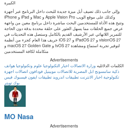
الكبيرة
وإلى جانب ذلك تضيف أبل ميزة جديدة للبحث داخل البرنامج عبر أجهزة
iPhone و iPad و Mac و Apple Vision Pro وكذلك على موقع الويب
وتتيح هذه الأداة للمستخدمين البحث مباشرة داخل برنامج معين من واجهة
عرض جميع الحلقات مما يسهل العثور على حلقة محددة بدقة دون الحاجة
للتمرير اللانهائي عبر الأرشيف القديم بالكامل وستصل هذه التحديثات في
خريف هذا العام كجزء من أنظمة iOS 27 و iPadOS 27 و visionOS 27
و macOS 27 Golden Gate و tvOS 27 لتوفير تجربة استماع ومشاهدة
متكاملة لكافة المستخدمين
Advertisements
الكلمات الدلائليه
وزارة الاتصالات
اخبار التكنولوجيا
علوم وتكنولوجيا
هواتف
ذكية
سامسونج
ابل
المصرية للاتصالات
موبينيل
فودافون
اتصالات
اجهزة
تكنولوجية
اخبار الانترنت
تطبيقات اندرويد
تطبيقات ايفون
فيسبوك
فيس
بوك
تويتر
MO Nasa
Advertisements