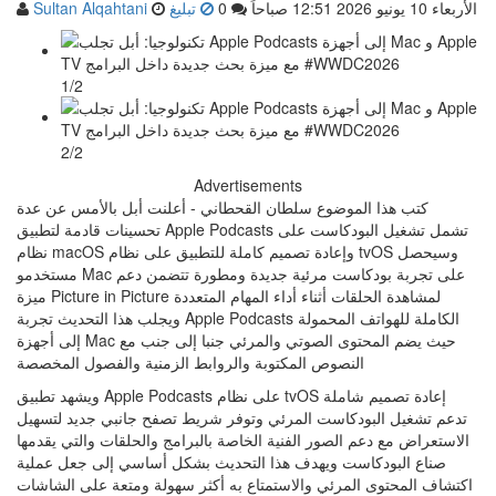
الأربعاء 10 يونيو 2026 12:51 صباحاً
0
تبليغ
Sultan Alqahtani
1/2
2/2
Advertisements
كتب هذا الموضوع سلطان القحطاني - أعلنت أبل بالأمس عن عدة
تحسينات قادمة لتطبيق Apple Podcasts تشمل تشغيل البودكاست على
نظام macOS وإعادة تصميم كاملة للتطبيق على نظام tvOS وسيحصل
مستخدمو Mac على تجربة بودكاست مرئية جديدة ومطورة تتضمن دعم
ميزة Picture in Picture لمشاهدة الحلقات أثناء أداء المهام المتعددة
ويجلب هذا التحديث تجربة Apple Podcasts الكاملة للهواتف المحمولة
إلى أجهزة Mac حيث يضم المحتوى الصوتي والمرئي جنبا إلى جنب مع
النصوص المكتوبة والروابط الزمنية والفصول المخصصة
ويشهد تطبيق Apple Podcasts على نظام tvOS إعادة تصميم شاملة
تدعم تشغيل البودكاست المرئي وتوفر شريط تصفح جانبي جديد لتسهيل
الاستعراض مع دعم الصور الفنية الخاصة بالبرامج والحلقات والتي يقدمها
صناع البودكاست ويهدف هذا التحديث بشكل أساسي إلى جعل عملية
اكتشاف المحتوى المرئي والاستمتاع به أكثر سهولة ومتعة على الشاشات