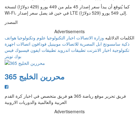
كما يُتوقع أن يبدأ سعر إصدار 45 ملم من 449 يورو (429 دولارًا) لنسخة
Wi-Fi، في حين قد يصل سعر إصدار LTE إلى 549 يورو (529 دولارًا).
المصدر
Advertisements
الكلمات الدلائليه
وزارة الاتصالات
اخبار التكنولوجيا
علوم وتكنولوجيا
هواتف
ذكية
سامسونج
ابل
المصرية للاتصالات
موبينيل
فودافون
اتصالات
اجهزة
تكنولوجية
اخبار الانترنت
تطبيقات اندرويد
تطبيقات ايفون
فيسبوك
فيس
بوك
تويتر
محررين الخليج 365
فريق تحرير موقع رياضة 365 هو فريق متخصص في اخبار كرة القدم
العربية والعالمية والدوريات الاروبية
Advertisements