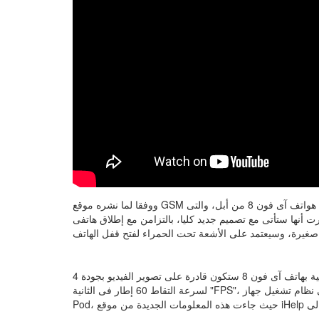
ووفقا لما نشره موقع GSM الهندى، فكانت العديد من التسريبات قد ظهرت خلال الفترة الماضية عن هواتف آى فون 8 من أبل، والتى
أنها ستأتى مع تصميم جديد كليا، بالتزامن مع إطلاق هاتفى iPhone 7s و iPhone 7s Plus، ومن المنتظر أن يمتلك شاشة
كان تقرير سابق أشار إلى أن الكاميرات الأمامية والخلفية بهاتف آى فون 8 ستكون قادرة على تصوير الفيديو بجودة 4K مع دعم
لسرعة التقاط 60 إطار فى الثانية "FPS"، وذلك بالاعتماد على الأكواد البرمجية التى تم العثور عليها فى نظام تشغيل جهاز Home