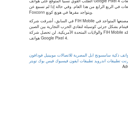
الطلب القوي نسبيًا المتوقع على هواتف Google Pixel 4 دفع المحللين إلى الإعتقاد بأن مبيعات FIH Mobile ستشهد إرتفاعًا على
ربع الرابع من هذا العام. وفي حالة إذا لم تسمع عن FIH Mobile من قبل، فهي عبارة عن شركة تابعة لشركة
Foxconn ويتواجد مقرها في هونغ كونغ.
في السابق، أشرفت شركة FIH Mobile على تصنيع جميع هواتف جوجل الذكية ومكبرات الصوت الذكية في مصنعها المتواجد في
فيتنام بشكل جزئي كوسيلة لتفادي الحرب التجارية بين الصين
والولايات المتحدة الأمريكية. لن تحصل شركة FIH Mobile على جميع الطلبات، فشركة Compal Electronics ستقوم أيضًا بتصنيع
هواتف Google Pixel 4.
اتف ذكية
سامسونج
ابل
المصرية للاتصالات
موبينيل
فودافون
ترنت
تطبيقات اندرويد
تطبيقات ايفون
فيسبوك
فيس بوك
تويتر
Ad