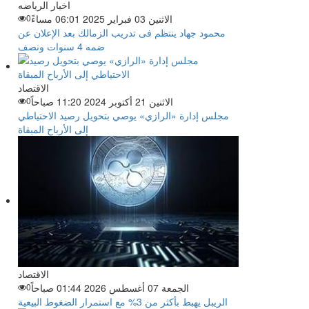
اخبار الرياضه
الاثنين 03 فبراير 2025 06:01 مساءً
0
محمود جهاد ينتظم فى تدريب الزمالك بعد الإعلان عن
ضمه 4 سنوات ونصف
الاقتصاد
الاثنين 21 أكتوبر 2024 11:20 صباحاً
0
مجلس إدارة «الرازي» يوصي بتحويل رصيد الاحتياطي
إلى الأرباح المبقاة
الاقتصاد
الجمعة 07 أغسطس 2026 01:44 صباحاً
0
الريبل يهبط بأكثر من 3% مع استمرار الضغوط البيعية