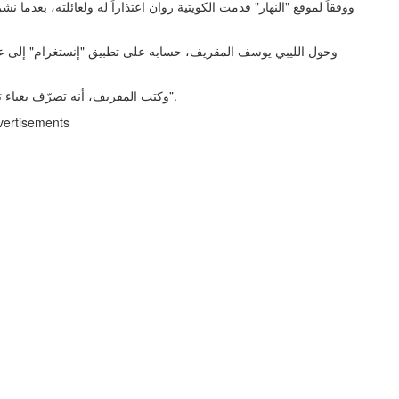
ووفقاً لموقع "النهار" قدمت الكويتية روان اعتذاراً له ولعائلته، بعدما ن
وحول الليبي يوسف المقريف، حسابه على تطبيق "إنستغرام" إلى عام
وكتب المقريف، أنه تصرّف بغباء تجاه التي أحبّته حباً حقيقياً، و"اعتذر للألم الذي سببته لكِ. أحبكِ".
vertisements