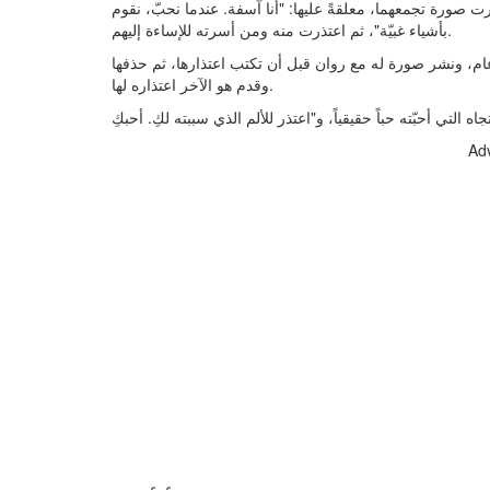
شرت صورة تجمعهما، معلقةً عليها: "أنا آسفة. عندما نحبّ، نقوم
بأشياء غبيّة"، ثم اعتذرت منه ومن أسرته للإساءة إليهم.
، ونشر صورة له مع روان قبل أن تكتب اعتذارها، ثم حذفها
وقدم هو الآخر اعتذاره لها.
Ad