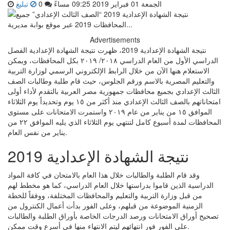
الجمعة 01 فبراير 2019 09:25 مساءً
0
تبليغ
Advertisements
نتيجة الشهادة الإعدادية 2019، ظهرت نتيجة الشهادة الإعدادية الفصل
الدراسي الأول من العام الدراسي ٢٠١٨/ ٢٠١٩ بكل المحافظات، ويمكن
الاستعلام هنها الآن من خلال الرابط الإلكتروني الرسمي لوزارة التربية
والتعليم المصرية بالاسم ورقم الجلوس، حيث قام طلبة وطالبات الصف
الثالث الإعدادي بجميع محافظات جمهورية مصر العربية بالتقدم لأداء أولى
امتحاناتهم بالصف الثالث الإعدادي منذ أكثر من ١٥ يوم وتحديداً يوم الثلاثاء
الموافق ١٥ من يناير من عام ٢٠١٩ واستمرت الامتحانات على مستوى
المحافظات لمدة أسبوع كامل لتنتهي يوم الثلاثاء الذي يليه الموافق ٢٢ من
يناير من نفس العام.
نتيجة الشهادة الإعدادية 2019
وقد قام الطلبة والطالبات خلال هذا العام بالامتحان في كافة المواد
الدراسية الذين قاموا بدراستها خلال العام الدراسي، كما هو مخطط لهم
من قبل وزارة التربية والتعليم والمحافظات المختلفة، ووفقاً للخطة
الزمنية الموضوعة من قبلهم، وعلى الفور بدأت أعمال الكنترول من
تصحيح أوراق الامتحانات ورصد الدرجات الخاصة بأوراق الطلبة والطالبات
على الفور فور انتهائهم ليتم الانتهاء منها في أسرع وقت ممكن.