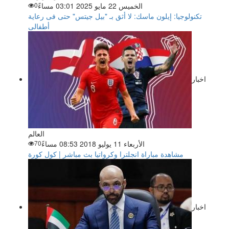
الخميس 22 مايو 2025 03:01 مساءً
0
تكنولوجيا: إيلون ماسك: لا أثق بـ "بيل جيتس" حتى فى رعاية
أطفالى
اخبار
العالم
الأربعاء 11 يوليو 2018 08:53 مساءً
70
مشاهدة مباراة انجلترا وكرواتيا بث مباشر | كول كورة
اخبار