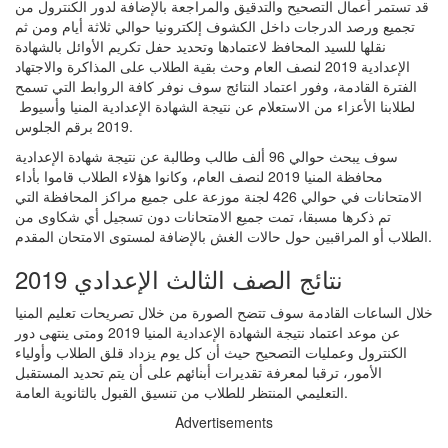
قد تستمر أعمال التصحيح والتدقيق والمراجعة بالإضافة لدور الكنترول من
تجميع ورصد الدرجات داخل الكشوف إلكترونيا حوالي ثلاثة أيام ومن ثم
نقلها للسيد المحافظ لاعتمادها وتحديد حفل تكريم الأوائل بالشهادة
الإعدادية 2019 لنصف العام وحث بقية الطلاب على المذاكرة والاجتهاد
الفترة القادمة، وفور اعتماد النتائج سوف نوفر كافة الروابط التي تسمح
لطلابنا الأعزاء من الاستعلام عن نتيجة الشهادة الإعدادية المنيا وأسيوط
2019 برقم الجلوس.
سوف يبحث حوالي 96 ألف طالب وطالبة عن نتيجة شهادة الإعدادية
محافظة المنيا 2019 لنصف العام، وكانوا هؤلاء الطلاب قاموا بأداء
الامتحانات في حوالي 426 لجنة موزعة على جميع مراكز المحافظة التي
تم ذكرها مسبقا، تمت جميع الامتحانات دون تسجيل أي شكاوى من
الطلاب أو المراقبين حول حالات الغش بالإضافة لمستوى الامتحان المقدم.
نتائج الصف الثالث الإعدادي 2019
خلال الساعات القادمة سوف تتضح الصورة من خلال تصريحات تعليم المنيا
عن موعد اعتماد نتيجة الشهادة الإعدادية المنيا 2019 ومتى ينتهى دور
الكنترول وعمليات التصحيح حيث أن كل يوم يزداد قلق الطلاب وأولياء
الأمور، ترقبا لمعرفة تقديرات أبنائهم على أن يتم تحديد المستقبل
التعليمي المنتظر للطلاب من تنسيق القبول بالثانوية العامة.
Advertisements