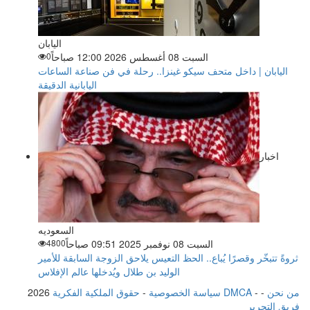
اليابان
السبت 08 أغسطس 2026 12:00 صباحاً
0
اليابان | داخل متحف سيكو غينزا.. رحلة في فن صناعة الساعات
اليابانية الدقيقة
اخبار
السعوديه
السبت 08 نوفمبر 2025 09:51 صباحاً
4800
ثروةً تتبخّر وقصرًا يُباع.. الحظ التعيس يلاحق الزوجة السابقة للأمير
الوليد بن طلال ويُدخلها عالم الإفلاس
من نحن
-
-
حقوق الملكية الفكرية DMCA
سياسة الخصوصية
-
2026
فريق التحرير