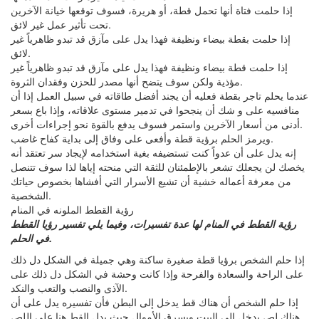
إذا حلمت فتاة أنها تحمل قطة، أو هريرة، فسوف توقعها خيانة الآخرين
تحت تأثير عمل غير لائق.
إذا حلمت بقطة بيضاء ونظيفة فهذا يدل على مآزق قد تبدو ظاهرياً غير
لائق.
إذا حلمت قطة بيضاء ونظيفة فهذا يدل على مآزق قد تبدو ظاهرياً غير
مؤذية ولكن سوف يتضح أنها مصدر للحزن وفقدان الثروة.
عندما يحلم تاجر بقطة فعليه أن يجند أفضل طاقاته في سبيل العمل إذا أن
منافسيه على و شك أن ينجحوا في تدمير مستوى علاقاته، وإذا باع بسعر
أدنى من أسعار الآخرين واستمر فسوف يدفع بالقوة نحو إجراءات أخرى.
ويرمز الحلم برؤية قطة وأفعى على وفاق إلى بداية كفاح غاضب.
إنه يدل على أن عدواً كنت تستضيفه بغية استخدامه لإيجاد سر تعتقد أنه
يخصك لن يجعلك تشعر بالإطمئنان للثقة التي منحته إياها لذا سوف تتنصل
من معرفة أعماله خشية أن تشيع الأسرار التي أفشاها بخصوص حياتك
الشخصية.
رؤية القطط الملونه في المنام
رؤية القطط في المنام لها عدة تفسيرات، وفيما يلي تفسير رؤيا القطط
في الحلم.
إذا حلم الشخص برؤيا قطة صغيرة ساكنة وهي جميلة في الشكل دل ذلك
على الراحة والسعادة والفرحة وإذا كانت وحشة في الشكل دل ذلك على
الآذى والنصب والتعب والنكد.
إذا حلم الشخص أن هناك قط يدخل إلى البطن فأن تفسيره يدل على أن
هناك لص يدخل إلى البيت ويسرق الأموال حيث يدل القط هنا على اللص