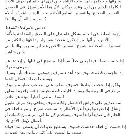
وألوانها وأحجامها، لهذا يجب الإنتباه حين نرى أي حلم ان نعرف الأبعاد
الكاملة للحلم من لون وعدد ومكان، لأنّ هذا الأمر يُسهّل فى الحصول
التفسِير الصحيح، وللتفسير السليم للأحلام يجب الذهاب لمُفسّر أحلام
يُفسر من القرآن والسنة.
تفسير حلم ابعاد القطط
رؤية القطط في الحلم بشكلٍ عام تدل على الصدق والفصَاحة والأُلفة
والأنس، أو أنّها امرأة تكون مُعجبة بنفسها، لهذا فهُناك الكثير من
التفسيرات المختلفة لشيوخ التفسير بالأخص عند ابن سيرين والنابلسي
وابن شاهين.
إذا حلمت بقطة فهذا يعني حظاً سيئاً إذا لم تنجح في قتلها أو إبعادها عن
مرمى نظرك.
إذا هاجمتك قطة فسوف تجد أعداء سوف يشوهون سمعتك بأية وسيلة
ويسبب لك ذلك فقدان الحظ.
ولكن إذا نجحت بأبعادها، فسوف تتغلب على مصاعب عظيمة وسوف
ترتفع في المرتبة والثروة إذا قابلت قطة نحيلة، جائعة وقذرة المظهر
فسوف تتلقى أخباراً سيئة عن غائب.
ثمة صديق على فراش الاحتضار ولكنه سوف يتعافى بعد مرض طويل
وشاق إذا طردتها بعيداً عن الأنظار إذا سمعت صراخ أو مواء قطة في
الحلم فإن صديقاً زائفاً سوف يستخدم كل ما في إمرته من كلمات أو
أعمال لإيقاع الأذى بك.
إذا حلمت أن قطة خدشتك فسوف يستطيع عدو لك أن يقتنص منك فوائد
صفقة ما أنفقت أياماً كثيرة وأنت تعد العدة لها.