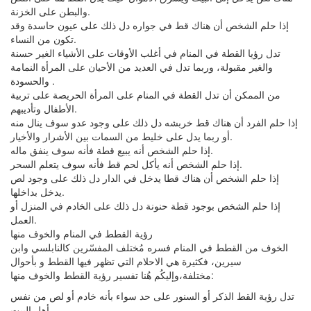
والبطن على الخزنة.
إذا حلم الشخص أن هناك قط في جواره دل ذلك على عيون حاسدة وقد
تكون من النساء.
تدل رؤيا القطة في المنام في أغلب الأوقات على الأشياء الغير حسنة
والغير مقبولة، وربما تدل في العديد من الأحيان على المرأة النمامة
والحسودة .
من الممكن أن تدل القطة في المنام على المرأة الحريصة على تربية
الأطفال وتأديبهم.
إذا حلم الفرد أن هناك قط خربشه دل ذلك على وجود عدو سوف ينال منه
أو ربما يدل على خليط من السمات بين الأشرار والأخيار.
إذا حلم الشخص أنه يبيع قطة فأنه سوف ينفق ماله.
إذا حلم الشخص أنه يأكل لحم قط فأنه سوف يتعلم السحر.
إذا حلم الشخص أن هناك قطا يدخل في الدار دل ذلك على وجود لص
يدخل بداخلها.
إذا حلم الشخص بوجود قطة حنونة دل ذلك على الخادم في المنزل أو
العمل.
رؤية القطط في المنام والخوف منها
الخوف من القطط في المنام فسره مُختلف المفسّرين كالنابلسي وابن
سيرين، فكثيرة هي الاحلام التي تظهر فيها القطط و بأحوال
مختلفة،وإليكُم هُنا تفسير رؤية القطط والخوف منها:
تدل رؤية القط الذكر أو السنور على حد سواء بأنه خادم أو لص من نفس
أهل البيت.