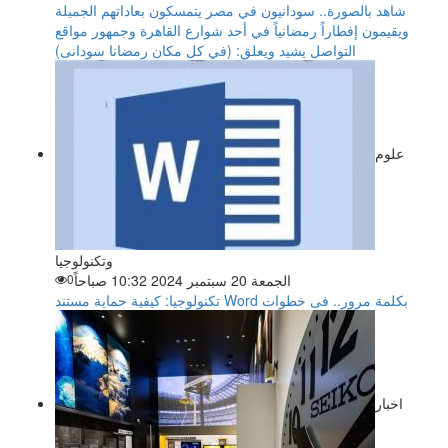
شاهد بالصورة.. سودانيون في مصر يتمسكون بعاداتهم الجميلة
ويقيمون إفطاراً رمضانياً في أحد شوارع القاهرة وجمهور مواقع
التواصل يشيد ويعلق: (في كل مكان رمضانا سودانى)
علوم
وتكنولوجيا
الجمعة 20 سبتمبر 2024 10:32 صباحاً
0
تكنولوجيا: كيفية حماية مستند Word بكلمة مرور.. فى خطوات
اخبار