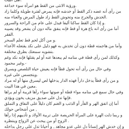
ورؤية الانثى من القط هو امرأة سوء خداعة.
من رأى أنه عضه ذكر القط أو خدشه فإنه يمرض لفترة طويلة وكلما زاد
الخدش والجرح منه وتحوش القط زاد طول المرض والعناء منه.
و إذا كان القط ساكنا أليفا فيدل على عام من الراحة والسرور.
أما من رأى انه باع هرة أو قط فإنه ينفق ماله دون أن يشعر وقد يصيبه
الفقر.
و من أكل لحم قط تعلم السحر.
وأما من هاجمته قطة دون أن تخدش به فهو دليل على نكد يفتعله الأعداء
بتشويه سمعتك بطرق مختلفة.
وكذلك لمن رأى قطة في منامه لم يبعدها عنه أو لم يقتلها فإنه نكد وغم
وغير محمود.-
وفي حال من رأى أنه تحول قطاً فإنه يعيش حياة التلصص ويسرق
ويتجسس على غيره.
و من رأى قطاً يدخل داراً فهذه الدار يدخلها لص ليسرق منها أو له مراد
معين في هذا البيت.
وفي حال سمع في منامه مواء قطة أو صوتها سواء رآها قريبة أو لم يراها
فإنها تدل على صديق مزيف يخون ويؤذي.
أما إن اتفق الهر و الفأر أو الذئب و الغنم كان دليلاً على النفاق و التملق
من أشخاص حولك ,
و ربما دلت الهرة على المرأة الحريصة على تربية الأولاد و تأديبهم إذا رآها
الزوج أو من يبحث عن الزواج وينتظره .
و إن خدش الهر إنساناً دل على عدو مجاهد , و أحيانا تدل على رجل بداخله