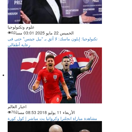
علوم وتكنولوجيا
الخميس 22 مايو 2025 03:01 مساءً
0
تكنولوجيا: إيلون ماسك: لا أثق بـ "بيل جيتس" حتى فى
رعاية أطفالى
اخبار العالم
الأربعاء 11 يوليو 2018 08:53 مساءً
70
مشاهدة مباراة انجلترا وكرواتيا بث مباشر | كول كورة