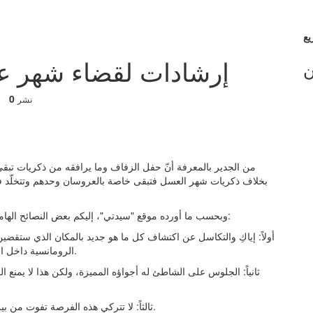
إرشادات لقضاء شهر عسل
ن
0
نشر
من الجدير بالمعرفة أنّ حفل الزفاف وما يرافقه من ذكريات تبق
بخلاف ذكريات شهر العسل فتبقى خاصة بالعروسان وحدهم وتتخلّد في
وبحسب ما أورده موقع "سيدتي"، إليكم بعض النصائح الهامة التي ينبغي عليكِ اتباعها؛ للاستمتاع بـ شهر العسل كما ينبغي:
أولاً: إياكِ والتكاسل عن اكتشاف كل ما هو جديد بالمكان الذي ستقضين 
الرومانسية داخل الفندق؛ لأنكِ حتماً ستتفاجئين بأشياء ممتعة لن تخطر على بالكِ.
ثانياً: الجلوس على الشاطئ له أجواؤه المميزة، ولكن هذا لا يمنع ا
ثالثاً: لا تتركي هذه الفرصة تفوت من بين يديكِ، واذهبا معاً للـ رقص على أنغام الموسيقى الرومانسية.