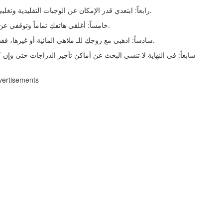
رابعاً: ابتعدي قدر الإمكان عن الوجبات التقليدية وتغلبي على خوفكِ من الأكلات الجديدة، فالفرصة قد تتكرر بصعوبة.
خامساً: أغلقي هاتفكِ تماماً وتوقفي عن رؤية الساعة؛ حتى تستمتعي في كل لحظة بالأجواء المحيطة.
سادساً: اذهبي مع زوجكِ للـ ملاهي المائية أو غيرها، فقط استغلي كل لحظة في ممارسة الأشياء الجنونية بالنسبة لكِ.
سابعاً: في النهاية لا تنسي البحث عن أماكن تأجير الدراجات حتى وإن 
vertisements