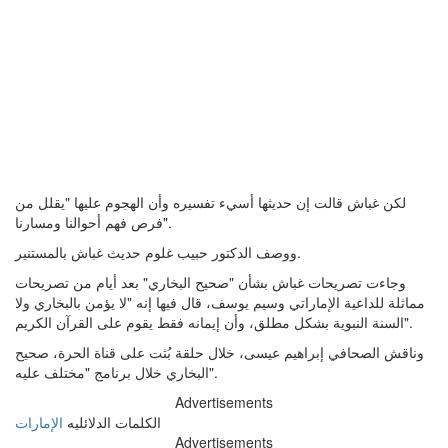
لكن غباش قالت إن حديثها أسيء تفسيره وأن الهجوم عليها "يقلل من
فرص فهم أحوالنا ومسارنا".
ووصف الدكتور حبيب غلوم حديث غباش بالمستنير.
وجاءت تصريحات غباش بشأن "صحيح البخاري" بعد أيام من تصريحات
مماثلة للداعية الإماراتي وسيم يوسف، قال فيها إنه "لا يؤمن بالبخاري ولا
السنة النبوية بشكل مطلق، وأن إيمانه فقط يقوم على القرآن الكريم".
وناقش الصحافي إبراهيم عيسى، خلال حلقة بُثت على قناة الحرة، صحيح
البخاري خلال برنامج "مختلف عليه".
Advertisements
الكلمات الدلائليه
الإمارات
Advertisements