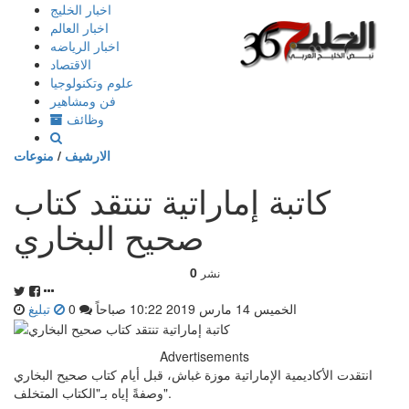
إذهب
اخبار الخليج
الى
اخبار العالم
المحتوى
اخبار الرياضه
الاقتصاد
علوم وتكنولوجيا
فن ومشاهير
وظائف
الارشيف
/
منوعات
كاتبة إماراتية تنتقد كتاب
صحيح البخاري
0
نشر
الخميس 14 مارس 2019 10:22 صباحاً
0
تبليغ
Advertisements
انتقدت الأكاديمية الإماراتية موزة غباش، قبل أيام كتاب صحيح البخاري
وصفةً إياه بـ"الكتاب المتخلف".