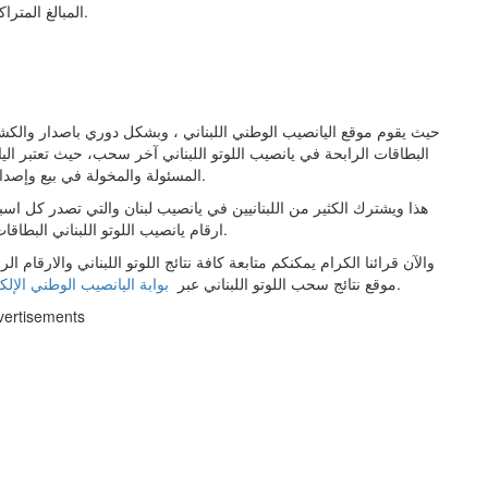
المبالغ المتراكمة للمرتبة الأولى والمنقولة للسحب المقبل: (561,056) ل.ل.
حيث يقوم موقع اليانصيب الوطني اللبناني ، وبشكل دوري باصدار والكشف 
البطاقات الرابحة في يانصيب اللوتو اللبناني آخر سحب، حيث تعتبر اليا
لجميع عمليات السحب على اللوتو اللبناني.
المسئولة والمخولة في بيع وإصدا
هذا ويشترك الكثير من اللبنانيين في يانصيب لبنان والتي تصدر كل اس
ارقام يانصيب اللوتو اللبناني البطاقات الرابحة وسحب الأوراق ، لجميع مشتركي في اللوتو اللبناني.
والآن قرائنا الكرام يمكنكم متابعة كافة نتائج اللوتو اللبناني والارقام 
.
موقع نتائج سحب اللوتو اللبناني عبر
بوابة اليانصيب الوطني الإل
vertisements