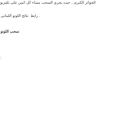
الجوائز الكبرى ، حيث يجري السحب مساء كل اثنين على تلفزيو
.
رابط نتائج اللوتو اللبناني 14-3-2019 نتائج اللوتو السحب الاخير من خلال
للإصدار رقم 1699، وجاءت النتيجة على الشكل الآتي:
سحب اللوتو ا
المرتبة الثانية: خمسة أرقام + الرقم الإضافي:
٭