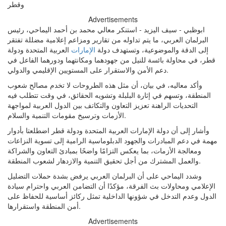
Advertisements
ابوظبي - سيف اليزيد - استنكر معالي محمد بن أحمد اليماحي، رئيس
البرلمان العربي، ما يتم تداوله من تقارير ومزاعم إعلامية مضللة تفتقر
إلى الدقة والموضوعية، وتستهدف دولة
الإمارات
العربية المتحدة ودولة
قطر، في محاولة بائسة للنيل من جهودهما ومكانتهما ودورهما الفاعل في
دعم الأمن والاستقرار على المستويين الإقليمي والدولي.
وأكد معاليه، في بيان، أن مثل هذه الطروحات لا تخدم مصالح شعوب
المنطقة، وتسهم في إثارة البلبلة وتشويه الحقائق، في وقت تتطلب فيه
التحديات الراهنة تعزيز التعاون والتكاتف بين الدول العربية لمواجهة
الأزمات وترسيخ مقومات التنمية والسلام.
وأشار إلى أن دولة الإمارات العربية المتحدة ودولة قطر اضطلعتا بأدوار
مهمة في دعم المبادرات والجهود الدبلوماسية الرامية إلى تسوية النزاعات
ومعالجة الأزمات، بما يعكس التزامًا واضحًا بمبادئ التعاون والشراكة
والعمل المشترك من أجل تحقيق التنمية والازدهار لشعوب المنطقة.
وشدد اليماحي على أن البرلمان العربي يرفض بشدة حملات التضليل
الإعلامي ومحاولات بث الفرقة، مؤكدًا أن التضامن العربي واحترام سيادة
الدول وعدم التدخل في شؤونها الداخلية تمثل ركائز أساسية للحفاظ على
أمن المنطقة واستقرارها.
Advertisements