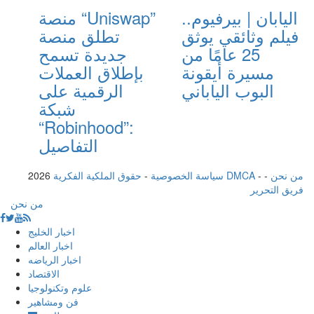
اليابان | بيرفيوم..
منصة “Uniswap”
فيلم وثائقي يوثق
تطلق منصة
25 عامًا من
جديدة تسمح
مسيرة أيقونة
بإطلاق العملات
البوب الياباني
الرقمية على
شبكة
“Robinhood”:
التفاصيل
من نحن
-
-
حقوق الملكية الفكرية DMCA
سياسة الخصوصية
-
2026
فريق التحرير
من نحن
اخبار الخليج
اخبار العالم
اخبار الرياضه
الاقتصاد
علوم وتكنولوجيا
فن ومشاهير