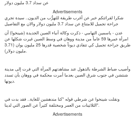
Advertisements
شكرا لقرائتكم خبر عن أغرب طريقة للتهرُّب من الديون.. سيدة تجري
جراحة تجميل للامتناع عن سداد 3.7 مليون دولار والان مع التفاصيل
عدن - ياسمين التهامي - ذكرت وكالة أنباء الصين الجديدة (شينخوا) أن
امرأة عمرها 59 عاماً من مدينة ووهان في وسط الصين غيرت شكلها عن
طريق جراحة تجميل كي تتفادي ديوناً شخصية قدرها 25 مليون يوان (3.71
مليون دولار).
وأصيب ضباط الشرطة بالذهول عند مشاهدتهم المرأة التي فرت إلى مدينة
شنتشن في جنوب شرق الصين بعدما أمرت محكمة في ووهان بأن تسدد
ديونها.
ونقلت شينخوا عن شرطي قوله "كنا مندهشين للغاية.. فقد بدت في
الثلاثينات من العمر ومختلفة كثيراً عن الصور التي لدينا".
Advertisements