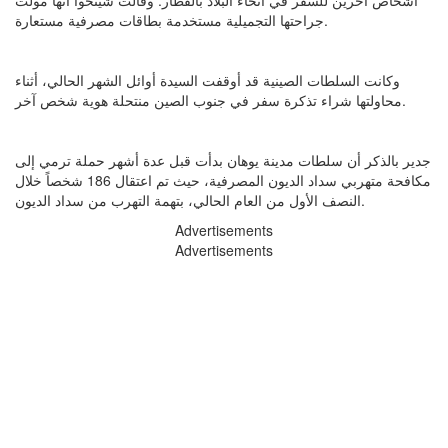
أشخاص آخرين للسفر في أنحاء البلاد بالقطار. وقالت شينخوا أنها مولت
جراحتها التجميلية مستخدمة بطاقات مصرفية مستعارة.
وكانت السلطات الصينية قد أوقفت السيدة أوائل الشهر الحالي، أثناء
محاولتها شراء تذكرة سفر في جنوب الصين منتحلة هوية شخص آخر.
جدير بالذكر أن سلطات مدينة يوهان بدأت قبل عدة أشهر حملة ترمي إلى
مكافحة متهربي سداد الديون المصرفية، حيث تم اعتقال 186 شخصاً خلال
النصف الأول من العام الحالي، بتهمة التهرب من سداد الديون.
Advertisements
Advertisements