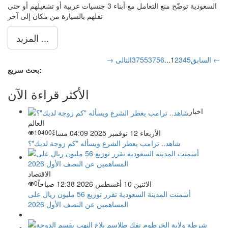
السعودية توضّح منع التعامل مع أبناء 3 جنسيات عربية أو تشغيلهم أو حتى
نقلهم بالسيارة من مكان إلى آخر
المزيد ...
التالى ←
→ السابق
5
4
3
2
1
...
3756
3755
بحث سريع:
الأكثر قراءة الآن
اخبار
العالم
الأربعاء 12 نوفمبر 2025 04:09 مساءً
10400
شاهد.. ترامب يعطر الشرع ويسأله "كم زوجة لديك"؟
الاقتصاد
الاثنين 10 أغسطس 2026 12:38 صباحاً
0
أسمنت المدينة السعودية تقرر توزيع 56 مليون ريال على
المساهمين عن النصف الأول 2026