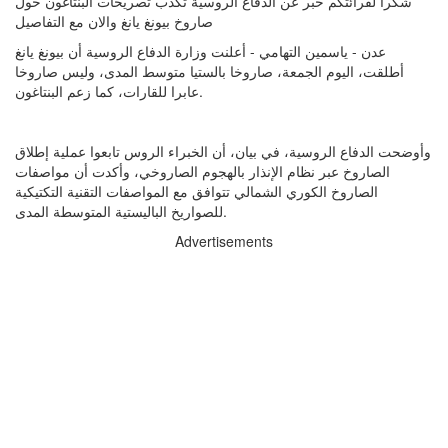
شكرا لقرائتكم خبر عن الدفاع الروسية تكذب تصريحات البنتاغون حول
صاروخ بيونغ يانغ والان مع التفاصيل
عدن - ياسمين التهامي - أعلنت وزارة الدفاع الروسية أن بيونغ يانغ
أطلقت، اليوم الجمعة، صاروخا بالستيا متوسط المدى، وليس صاروخا
عابرا للقارات، كما زعم البنتاغون.
وأوضحت الدفاع الروسية، في بيان، أن الخبراء الروس تابعوا عملية إطلاق
الصاروخ عبر نظام الإنذار بالهجوم الصاروخي، وأكدت أن مواصفات
الصاروخ الكوري الشمالي تتوافق مع المواصفات التقنية التكتيكية
للصواريخ الباليستية المتوسطة المدى.
Advertisements