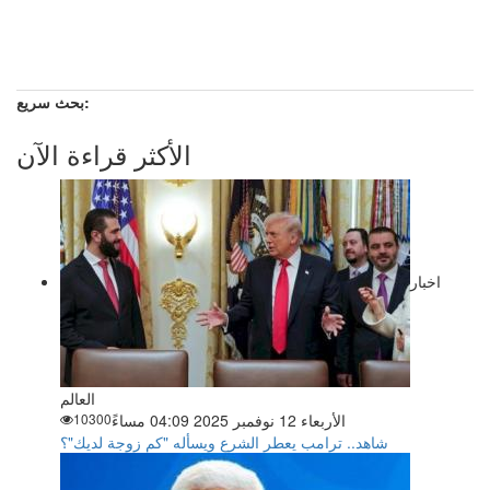
بحث سريع:
الأكثر قراءة الآن
اخبار
العالم
الأربعاء 12 نوفمبر 2025 04:09 مساءً
10300
شاهد.. ترامب يعطر الشرع ويسأله "كم زوجة لديك"؟