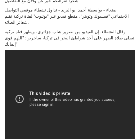
شكرا لقرائتكم خبر عن
والان مع التفاصيل
صنعاء - بواسطة أحمد ابو اليزيد - تداول نشطاء موقعي التواصل
الاجتماعي "فيسبوك وتويتر"، مقطع فيديو عبر "يوتيوب" لفتاة تركية تقيم
شعائر الصلاة.
وقال النشطاء: إن الفيديو من تصوير شاب جزائري، ويظهر فتاة تركية
تصلي صلاة الظهر على أحد شواطئ البحر في تركيا، ساخرين: "اللهم قوي
إيمانك".