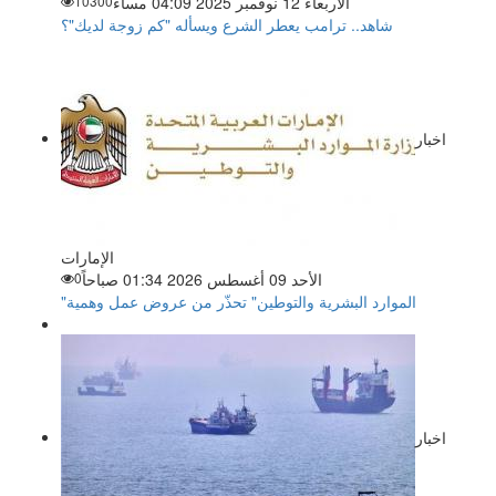
الأربعاء 12 نوفمبر 2025 04:09 مساءً
10300
شاهد.. ترامب يعطر الشرع ويسأله "كم زوجة لديك"؟
اخبار
الإمارات
الأحد 09 أغسطس 2026 01:34 صباحاً
0
"الموارد البشرية والتوطين" تحذّر من عروض عمل وهمية
اخبار