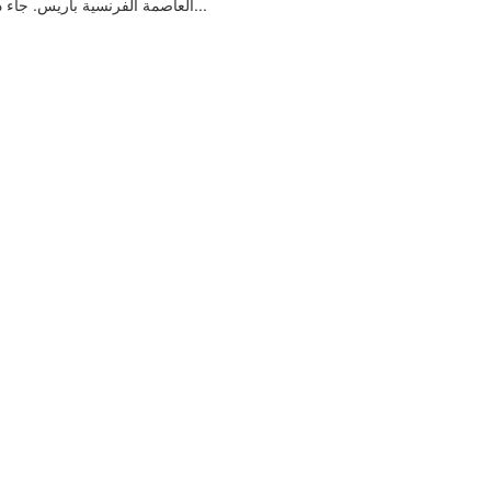
العاصمة الفرنسية باريس. جاء ذلك بحضور سفير خادم الحرمين الشريفين في فرنسا الدكتور...