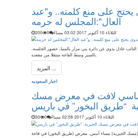
يحتج على منع كلمته.. و"عبد
العال":المجلس له حرمه
الثلاثاء 10 أكتوبر 2017 03:02 مساءً
0
200
نائب عادل بدوى عن دائرة بنى مزار بالمنيا، حضور الجلسة،
بالسير وسط القاعة منتقلا من مقعده.
المزيد ...
اخبار السعوديه
وماسي لافت في معرض مسك
ية “طريق البخور” في باريس
الثلاثاء 10 أكتوبر 2017 02:58 مساءً
0
30
) مساء أمس، معرض (طريق البخور) في قاعة Sugar Hall بمقر اليونيسكو في