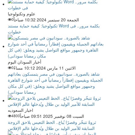
علوم وتكنولوجيا
الجمعة 20 سبتمبر 2024 10:32 صباحاً
0
تكنولوجيا: كيفية حماية مستند Word بكلمة مرور.. فى
خطوات
أخبار السودان اليوم
الاثنين 11 مارس 2024 10:12 مساءً
0
شاهد بالصورة.. سودانيون في مصر يتمسكون بعاداتهم
الجميلة ويقيمون إفطاراً رمضانياً في أحد شوارع القاهرة
وجمهور مواقع التواصل يشيد ويعلق: (في كل مكان
رمضانا سودانى)
اخبار السعوديه
السبت 08 نوفمبر 2025 09:51 صباحاً
4800
ثروةً تتبخّر وقصرًا يُباع.. الحظ التعيس يلاحق الزوجة
السابقة للأمير الوليد بن طلال ويُدخلها عالم الإفلاس