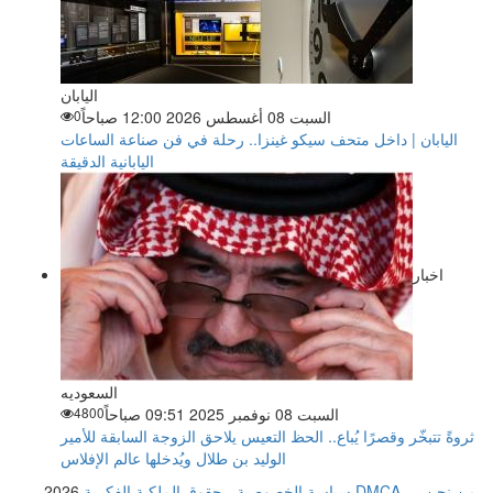
اليابان
السبت 08 أغسطس 2026 12:00 صباحاً
0
اليابان | داخل متحف سيكو غينزا.. رحلة في فن صناعة الساعات
اليابانية الدقيقة
اخبار
السعوديه
السبت 08 نوفمبر 2025 09:51 صباحاً
4800
ثروةً تتبخّر وقصرًا يُباع.. الحظ التعيس يلاحق الزوجة السابقة للأمير
الوليد بن طلال ويُدخلها عالم الإفلاس
من نحن
-
-
حقوق الملكية الفكرية DMCA
سياسة الخصوصية
-
2026