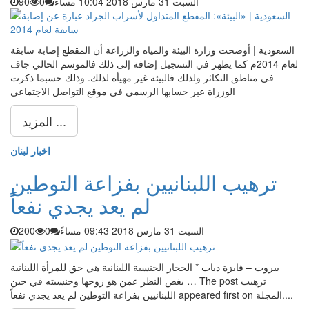
السبت 31 مارس 2018 10:04 مساءً
0
90
السعودية | أوضحت وزارة البيئة والمياه والزراعة أن المقطع إصابة سابقة
لعام 2014م كما يظهر في التسجيل إضافة إلى ذلك فالموسم الحالي جاف
في مناطق التكاثر ولذلك فالبيئة غير مهيأة لذلك. وذلك حسبما ذكرت
الوزراة عبر حسابها الرسمي في موقع التواصل الاجتماعي
المزيد ...
اخبار لبنان
ترهيب اللبنانيين بفزاعة التوطين
لم يعد يجدي نفعاً
السبت 31 مارس 2018 09:43 مساءً
0
200
بيروت – فايزة دياب * الحجار الجنسية اللبنانية هي حق للمرأة اللبنانية
بغض النظر عمن هو زوجها وجنسيته في حين … The post ترهيب
اللبنانيين بفزاعة التوطين لم يعد يجدي نفعاً appeared first on المجلة....