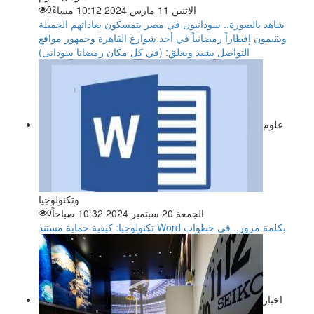
الاثنين 11 مارس 2024 10:12 مساءً
0
شاهد بالصورة.. سودانيون في مصر يتمسكون بعاداتهم الجميلة
ويقيمون إفطاراً رمضانياً في أحد شوارع القاهرة وجمهور مواقع
التواصل يشيد ويعلق: (في كل مكان رمضانا سودانى)
علوم
وتكنولوجيا
الجمعة 20 سبتمبر 2024 10:32 صباحاً
0
تكنولوجيا: كيفية حماية مستند Word بكلمة مرور.. فى خطوات
اخبار