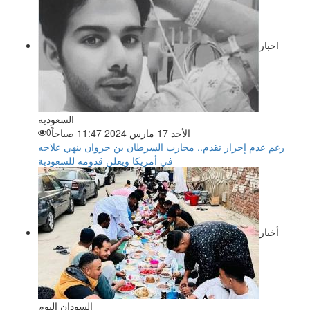
اخبار
السعوديه
الأحد 17 مارس 2024 11:47 صباحاً
0
رغم عدم إحراز تقدم.. محارب السرطان بن جروان ينهي علاجه
في أمريكا ويعلن قدومه للسعودية
أخبار
السودان اليوم