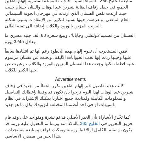
متابعة الخليج 365 - اسماء السيد - فاجأت الممثلة المصرية ​إلهام شاهين​
الجميع في حفل زفاف الفنانة ​شيرين عبد الوهاب​ والفنان ​حسام حبيب​
حيث ارتدت نفس الفستان الذي ارتدته في مهرجان الجونة السينمائي
العام الماضي، وتعرضت حينها بسببه للكثير من الإنتقادات بسبب شكله
الغريب المزين بالورود والكلاب إضافة الى ثمنه الغالي.
الفستان من تصميم"دولتشي وجابانا"، ويبلغ سعره 68 ألف جنيه مصري ما
يعادل 3245 يورو.
فمن المستغرب أن تقوم إلهام بهذه الخطوة رغم أنها تم انتقادها سابقاً
عليها وحينها ردت إنها تحب الحيوانات الأليفة، وبحثت عن فستان مرسوم
عليه قطط، لكنها وجدت هذا الفستان المزين بالورود والكلاب، وعبرت عن
حبها الكبير للكلاب.
Advertisements
كانت هذه تفاصيل خبر إلهام شاهين تكرر الخطأ من جديد في زفاف
شيرين عبد الوهاب لهذا اليوم نرجوا بأن نكون قد وفقنا بإعطائك التفاصيل
والمعلومات الكاملة ولمتابعة جميع أخبارنا يمكنك الإشتراك في نظام
التنبيهات او في احد أنظمتنا المختلفة لتزويدك بكل ما هو جديد.
كما تَجْدَرُ الأشاراة بأن الخبر الأصلي قد تم نشرة ومتواجد على وقد قام
فريق التحرير في
الخليج 365
بالتاكد منه وربما تم التعديل علية وربما قد
يكون تم نقله بالكامل اوالاقتباس منه ويمكنك قراءة ومتابعة مستجدادت
هذا الخبر من مصدره الاساسي.