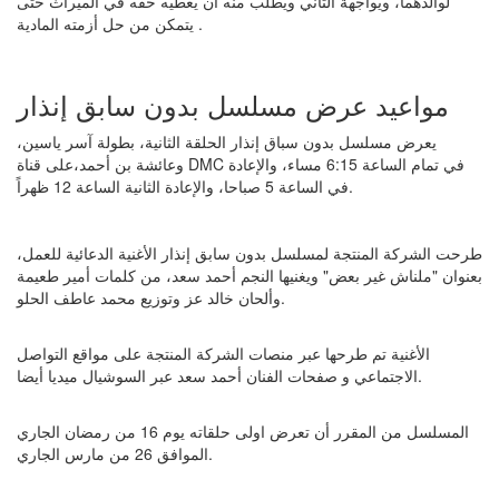
لوالدهما، ويواجهة الثاني ويطلب منه أن يعطيه حقه في الميراث حتى
يتمكن من حل أزمته المادية .
مواعيد عرض مسلسل بدون سابق إنذار
يعرض مسلسل بدون سباق إنذار الحلقة الثانية، بطولة آسر ياسين،
وعائشة بن أحمد،على قناة DMC في تمام الساعة 6:15 مساء، والإعادة
في الساعة 5 صباحا، والإعادة الثانية الساعة 12 ظهراً.
طرحت الشركة المنتجة لمسلسل بدون سابق إنذار الأغنية الدعائية للعمل،
بعنوان "ملناش غير بعض" ويغنيها النجم أحمد سعد، من كلمات أمير طعيمة
وألحان خالد عز وتوزيع محمد عاطف الحلو.
الأغنية تم طرحها عبر منصات الشركة المنتجة على مواقع التواصل
الاجتماعي و صفحات الفنان أحمد سعد عبر السوشيال ميديا أيضا.
المسلسل من المقرر أن تعرض اولى حلقاته يوم 16 من رمضان الجاري
الموافق 26 من مارس الجاري.