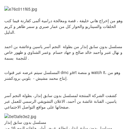
وهو من إخراج هاني خليفة ، قصة ومعالجة درامية ألمى كفارنة فيما كتب
الحلقات والسيناريو والحوار كل من عمار صبري و سمر طاهر و كريم
الدليل.
مسلسل بدون سابق إنذار من بطولة النجم أسر ياسين وعائشة بن احمد
و نهال عنبر وأحمد خالد صالح و جهاد حسام وعمر الشناوي و ظهور خاص
للنجمة بسمة .
المسلسل سيتم عرضه عبر قنوات dmc وart و منصة watch it، وهو من
إنتاج محمد مشيش - بلوبي برودكشنز.
كشفت الشركة المنتجة لمسلسل بدون سابق إنذار، بطولة النجم آسر
ياسين، الفنانة عائشة بن أحمد، الاعلان التشويقي الرسمي للعمل عبر
صفحاتها على مواقع التواصل الاجتماعي.
مسلسل بدون سابق إنذار
مسلسل بدون سابق إنذار، انطلق عرض أولى حلقاته اليوم 16 من