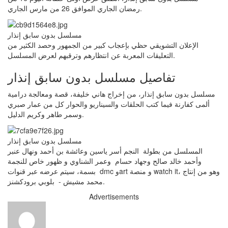
رمضان الجاري الموافق 26 من مارس الجاري.
مسلسل بدون سابق إنذار
الإعلان التشويقي حظي بإعجاب كبير من الجمهور وحصد الكثير من
التعليقات المعربة عن انتظارهم وترقبهم لعرض المسلسل.
تفاصيل مسلسل بدون سابق إنذار
مسلسل بدون سابق إنذار، من إخراج هاني خليفة، قصة ومعالجة درامية
ألمى كفارنة فيما كتب الحلقات والسيناريو والحوار كل من عمار صبري
وسمر طاهر وكريم الدليل.
مسلسل بدون سابق إنذار
المسلسل من بطولة النجم أسر ياسين وعائشة بن أحمد ونهال عنبر
وأحمد خالد صالح وجهاد حسام وعمر الشناوي و ظهور خاص للنجمة
بسمة، سيتم عرضه عبر قنوات dmc وart و منصة watch it، وهو من إنتاج
محمد مشيش - بلوبي برودكشنز.
Advertisements